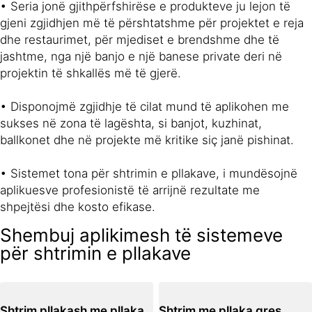
• Seria jonë gjithpërfshirëse e produkteve ju lejon të
gjeni zgjidhjen më të përshtatshme për projektet e reja
dhe restaurimet, për mjediset e brendshme dhe të
jashtme, nga një banjo e një banese private deri në
projektin të shkallës më të gjerë.
• Disponojmë zgjidhje të cilat mund të aplikohen me
sukses në zona të lagështa, si banjot, kuzhinat,
ballkonet dhe në projekte më kritike siç janë pishinat.
• Sistemet tona për shtrimin e pllakave, i mundësojnë
aplikuesve profesionistë të arrijnë rezultate me
shpejtësi dhe kosto efikase.
Shembuj aplikimesh të sistemeve
për shtrimin e pllakave
Shtrim pllakash me pllaka
Shtrim me pllaka gres