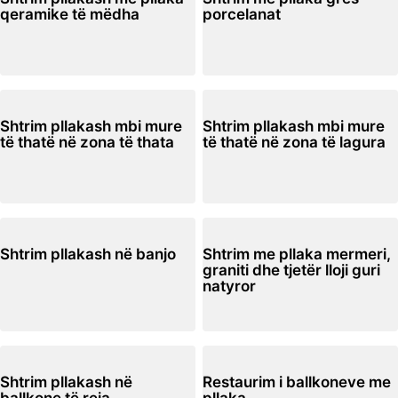
qeramike të mëdha
porcelanat
Shtrim pllakash mbi mure
Shtrim pllakash mbi mure
të thatë në zona të thata
të thatë në zona të lagura
Shtrim pllakash në banjo
Shtrim me pllaka mermeri,
graniti dhe tjetër lloji guri
natyror
Shtrim pllakash në
Restaurim i ballkoneve me
ballkone të reja
pllaka