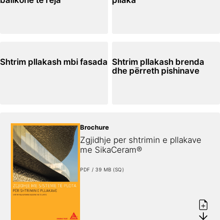
Shtrim pllakash mbi fasada
Shtrim pllakash brenda
dhe përreth pishinave
Brochure
Zgjidhje per shtrimin e pllakave 
me SikaCeram®
PDF / 39 MB (SQ)