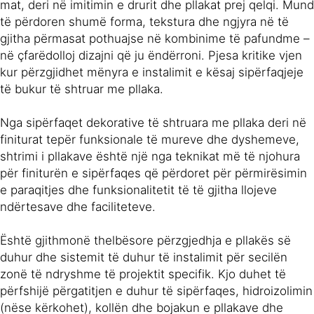
mat, deri në imitimin e drurit dhe pllakat prej qelqi. Mund
të përdoren shumë forma, tekstura dhe ngjyra në të
gjitha përmasat pothuajse në kombinime të pafundme –
në çfarëdolloj dizajni që ju ëndërroni. Pjesa kritike vjen
kur përzgjidhet mënyra e instalimit e kësaj sipërfaqjeje
të bukur të shtruar me pllaka.
Nga sipërfaqet dekorative të shtruara me pllaka deri në
finiturat tepër funksionale të mureve dhe dyshemeve,
shtrimi i pllakave është një nga teknikat më të njohura
për finiturën e sipërfaqes që përdoret për përmirësimin
e paraqitjes dhe funksionalitetit të të gjitha llojeve
ndërtesave dhe faciliteteve.
Është gjithmonë thelbësore përzgjedhja e pllakës së
duhur dhe sistemit të duhur të instalimit për secilën
zonë të ndryshme të projektit specifik. Kjo duhet të
përfshijë përgatitjen e duhur të sipërfaqes, hidroizolimin
(nëse kërkohet), kollën dhe bojakun e pllakave dhe