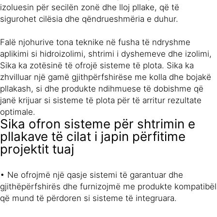
izoluesin për secilën zonë dhe lloj pllake, që të
sigurohet cilësia dhe qëndrueshmëria e duhur.
Falë njohurive tona teknike në fusha të ndryshme
aplikimi si hidroizolimi, shtrimi i dyshemeve dhe izolimi,
Sika ka zotësinë të ofrojë sisteme të plota. Sika ka
zhvilluar një gamë gjithpërfshirëse me kolla dhe bojakë
pllakash, si dhe produkte ndihmuese të dobishme që
janë krijuar si sisteme të plota për të arritur rezultate
optimale.
Sika ofron sisteme për shtrimin e
pllakave të cilat i japin përfitime
projektit tuaj
• Ne ofrojmë një qasje sistemi të garantuar dhe
gjithëpërfshirës dhe furnizojmë me produkte kompatibël
që mund të përdoren si sisteme të integruara.