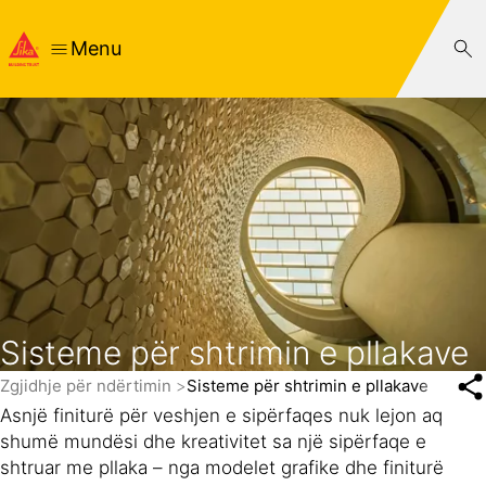
Menu
Sisteme për shtrimin e pllakave
Zgjidhje për ndërtimin
Sisteme për shtrimin e pllakave
Asnjë finiturë për veshjen e sipërfaqes nuk lejon aq
shumë mundësi dhe kreativitet sa një sipërfaqe e
shtruar me pllaka – nga modelet grafike dhe finiturë