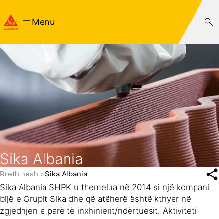
Menu
Sika Albania
Rreth nesh
Sika Albania
Sika Albania SHPK u themelua në 2014 si një kompani
bijë e Grupit Sika dhe që atëherë është kthyer në
zgjedhjen e parë të inxhinierit/ndërtuesit. Aktiviteti