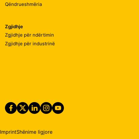
Qëndrueshmëria
Zgjidhje
Zgjidhje për ndërtimin
Zgjidhje për industrinë
Imprint
Shënime ligjore