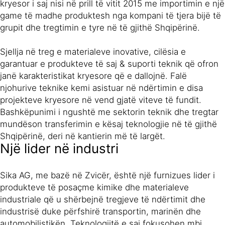
kryesor i saj nisi në prill të vitit 2015 me importimin e një
game të madhe produktesh nga kompani të tjera bijë të
grupit dhe tregtimin e tyre në të gjithë Shqipërinë.
Sjellja në treg e materialeve inovative, cilësia e
garantuar e produkteve të saj & suporti teknik që ofron
janë karakteristikat kryesore që e dallojnë. Falë
njohurive teknike kemi asistuar në ndërtimin e disa
projekteve kryesore në vend gjatë viteve të fundit.
Bashkëpunimi i ngushtë me sektorin teknik dhe tregtar
mundëson transferimin e kësaj teknologjie në të gjithë
Shqipërinë, deri në kantierin më të largët.
Një lider në industri
Sika AG, me bazë në Zvicër, është një furnizues lider i
produkteve të posaçme kimike dhe materialeve
industriale që u shërbejnë tregjeve të ndërtimit dhe
industrisë duke përfshirë transportin, marinën dhe
automobilistikën. Teknologjitë e saj fokusohen mbi