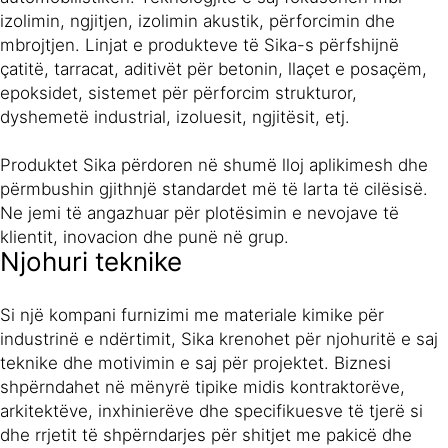
izolimin, ngjitjen, izolimin akustik, përforcimin dhe
mbrojtjen. Linjat e produkteve të Sika-s përfshijnë
çatitë, tarracat, aditivët për betonin, llaçet e posaçëm,
epoksidet, sistemet për përforcim strukturor,
dyshemetë industrial, izoluesit, ngjitësit, etj.
Produktet Sika përdoren në shumë lloj aplikimesh dhe
përmbushin gjithnjë standardet më të larta të cilësisë.
Ne jemi të angazhuar për plotësimin e nevojave të
klientit, inovacion dhe punë në grup.
Njohuri teknike
Si një kompani furnizimi me materiale kimike për
industrinë e ndërtimit, Sika krenohet për njohuritë e saj
teknike dhe motivimin e saj për projektet. Biznesi
shpërndahet në mënyrë tipike midis kontraktorëve,
arkitektëve, inxhinierëve dhe specifikuesve të tjerë si
dhe rrjetit të shpërndarjes për shitjet me pakicë dhe