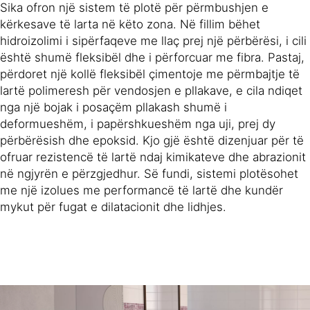
Sika ofron një sistem të plotë për përmbushjen e
kërkesave të larta në këto zona. Në fillim bëhet
hidroizolimi i sipërfaqeve me llaç prej një përbërësi, i cili
është shumë fleksibël dhe i përforcuar me fibra. Pastaj,
përdoret një kollë fleksibël çimentoje me përmbajtje të
lartë polimeresh për vendosjen e pllakave, e cila ndiqet
nga një bojak i posaçëm pllakash shumë i
deformueshëm, i papërshkueshëm nga uji, prej dy
përbërësish dhe epoksid. Kjo gjë është dizenjuar për të
ofruar rezistencë të lartë ndaj kimikateve dhe abrazionit
në ngjyrën e përzgjedhur. Së fundi, sistemi plotësohet
me një izolues me performancë të lartë dhe kundër
mykut për fugat e dilatacionit dhe lidhjes.