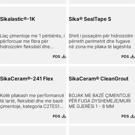
Sikalastic®-1K
Sika® SealTape S
Llaç çimentoje me 1 përbërës, i
Shirit i posaçëm për hidroizolim
përforcuar me fibra për
përreth perimetrit dhe fugave
hidroizolim fleksibël dhe
në zona me pllaka të lagështa
mbrojtje të betonit
PDS
PDS
SikaCeram®-241 Flex
SikaCeram® CleanGrout
Kollë pllakash me performancë
BOJAK ME BAZË ÇIMENTOJE
të lartë, fleksibël dhe me bazë
PËR FUGA DYSHEMEJE/MURI
çimentoje, kategoria C2TES1
ME GJERËSI 1 - 8 MM
sipas EN 12004
PDS
PDS