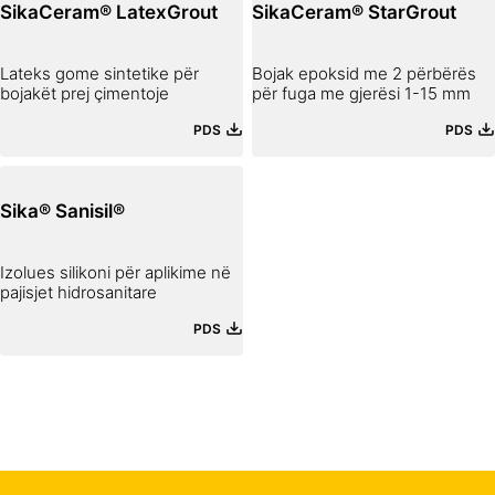
SikaCeram® LatexGrout
SikaCeram® StarGrout
Lateks gome sintetike për
Bojak epoksid me 2 përbërës
bojakët prej çimentoje
për fuga me gjerësi 1-15 mm
PDS
PDS
Sika® Sanisil®
Izolues silikoni për aplikime në
pajisjet hidrosanitare
PDS