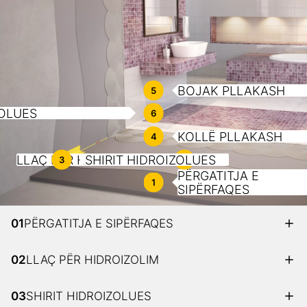
BOJAK PLLAKASH
5
ZOLUES
6
KOLLË PLLAKASH
4
LLAÇ PËR HIDROIZOLIM
SHIRIT HIDROIZOLUES
3
2
PËRGATITJA E
1
SIPËRFAQES
01
PËRGATITJA E SIPËRFAQES
02
LLAÇ PËR HIDROIZOLIM
03
SHIRIT HIDROIZOLUES