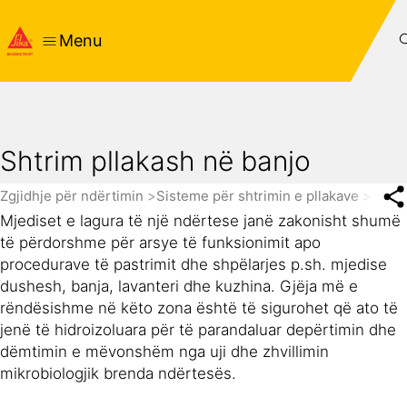
Menu
Shtrim pllakash në banjo
Zgjidhje për ndërtimin
Sisteme për shtrimin e pllakave
Shtri
Mjediset e lagura të një ndërtese janë zakonisht shumë
të përdorshme për arsye të funksionimit apo
procedurave të pastrimit dhe shpëlarjes p.sh. mjedise
dushesh, banja, lavanteri dhe kuzhina. Gjëja më e
rëndësishme në këto zona është të sigurohet që ato të
jenë të hidroizoluara për të parandaluar depërtimin dhe
dëmtimin e mëvonshëm nga uji dhe zhvillimin
mikrobiologjik brenda ndërtesës.