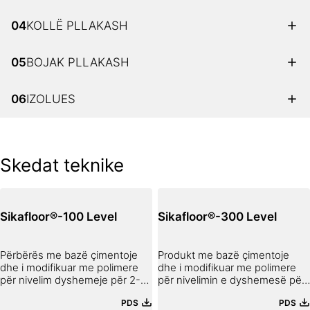
04
KOLLË PLLAKASH
05
BOJAK PLLAKASH
06
IZOLUES
Skedat teknike
Sikafloor®-100 Level
Sikafloor®-300 Level
Përbërës me bazë çimentoje
Produkt me bazë çimentoje
dhe i modifikuar me polimere
dhe i modifikuar me polimere
për nivelim dyshemeje për 2-10
për nivelimin e dyshemesë për
mm, C25-F6
1-10 mm, C30-F7.
PDS
PDS