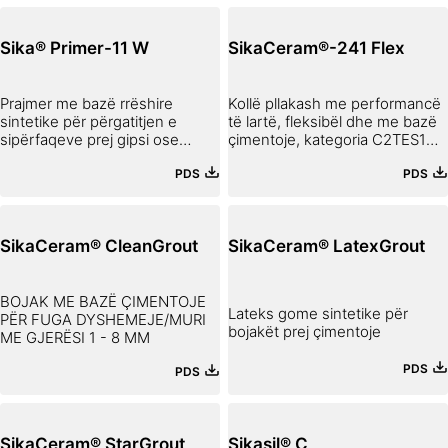
Sika® Primer-11 W
SikaCeram®-241 Flex
Prajmer me bazë rrëshire
Kollë pllakash me performancë
sintetike për përgatitjen e
të lartë, fleksibël dhe me bazë
sipërfaqeve prej gipsi ose
çimentoje, kategoria C2TES1
çimentoje
sipas EN 12004
PDS
PDS
SikaCeram® CleanGrout
SikaCeram® LatexGrout
BOJAK ME BAZË ÇIMENTOJE
Lateks gome sintetike për
PËR FUGA DYSHEMEJE/MURI
bojakët prej çimentoje
ME GJERËSI 1 - 8 MM
PDS
PDS
SikaCeram® StarGrout
Sikasil® C