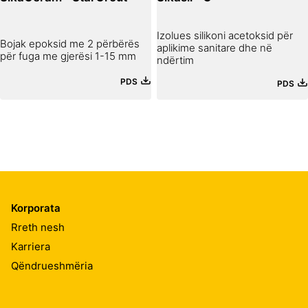
Izolues silikoni acetoksid për
Bojak epoksid me 2 përbërës
aplikime sanitare dhe në
për fuga me gjerësi 1-15 mm
ndërtim
PDS
PDS
Korporata
Rreth nesh
Karriera
Qëndrueshmëria