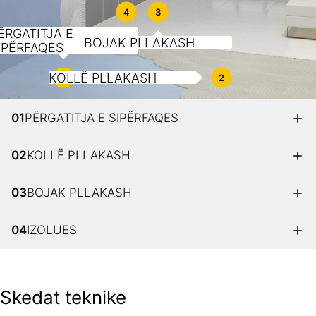
4
3
ËRGATITJA E
BOJAK PLLAKASH
IPËRFAQES
KOLLË PLLAKASH
1
2
01
PËRGATITJA E SIPËRFAQES
02
KOLLË PLLAKASH
03
BOJAK PLLAKASH
04
IZOLUES
Skedat teknike