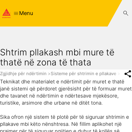
Menu
Shtrim pllakash mbi mure të
thatë në zona të thata
Zgjidhje për ndërtimin
Sisteme për shtrimin e pllakave
Shtri
Teknikat dhe materialet e ndërtimit për muret e thatë
janë sistemi që përdoret gjerësisht për të formuar muret
dhe tavanet në ndërtimin e ndërtesave mjekësore,
turistike, arsimore dhe urbane në ditët tona.
Sika ofron një sistem të plotë për të siguruar shtrimin e
pllakave mbi këto nënshtresa. Në fillim aplikohet një
prajmer për të siguruar ngjitjen e duhur të kollës së