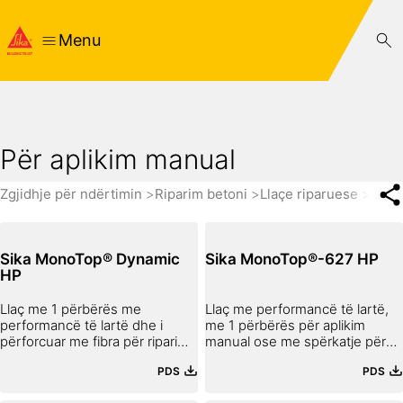
Menu
Për aplikim manual
Zgjidhje për ndërtimin
Riparim betoni
Llaçe riparuese
Për 
Sika MonoTop® Dynamic
Sika MonoTop®-627 HP
HP
Llaç me 1 përbërës me
Llaç me performancë të lartë,
performancë të lartë dhe i
me 1 përbërës për aplikim
përforcuar me fibra për riparime
manual ose me spërkatje për
strukturore
punime riparimi të betonit në
PDS
PDS
trashësi të madhe