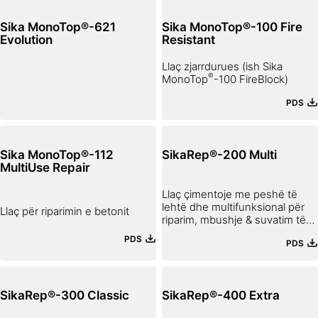
Sika MonoTop®-621
Sika MonoTop®-100 Fire
Evolution
Resistant
Llaç zjarrdurues (ish Sika
®
MonoTop
-100 FireBlock)
PDS
Sika MonoTop®-112
SikaRep®-200 Multi
MultiUse Repair
Llaç çimentoje me peshë të
lehtë dhe multifunksional për
Llaç për riparimin e betonit
riparim, mbushje & suvatim të
mureve dhe për riparime
PDS
PDS
jostrukturore betoni
SikaRep®-300 Classic
SikaRep®-400 Extra