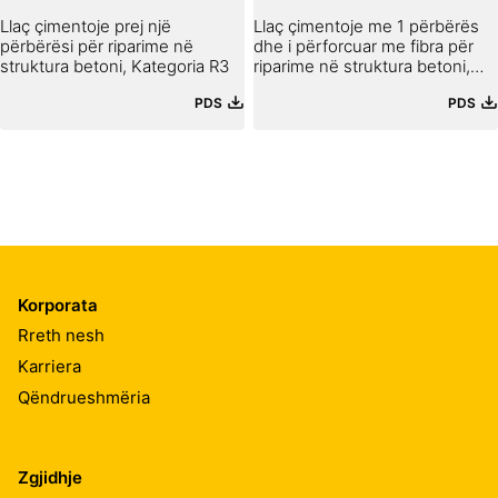
Llaç çimentoje prej një
Llaç çimentoje me 1 përbërës
përbërësi për riparime në
dhe i përforcuar me fibra për
struktura betoni, Kategoria R3
riparime në struktura betoni,
Kategoria R4
PDS
PDS
Korporata
Rreth nesh
Karriera
Qëndrueshmëria
Zgjidhje