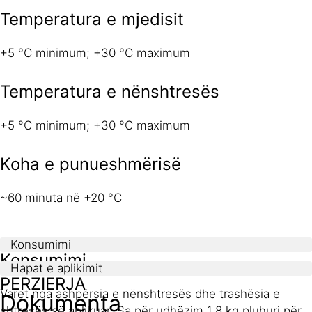
Temperatura e mjedisit
+5 °C minimum; +30 °C maximum
Temperatura e nënshtresës
+5 °C minimum; +30 °C maximum
Koha e punueshmërisë
~60 minuta në +20 °C
Konsumimi
Konsumimi
Hapat e aplikimit
PËRZIERJA
Varet nga ashpërsia e nënshtresës dhe trashësia e
Dokumenta
shtresës së aplikuar. Sa për udhëzim 1.8 kg pluhuri për