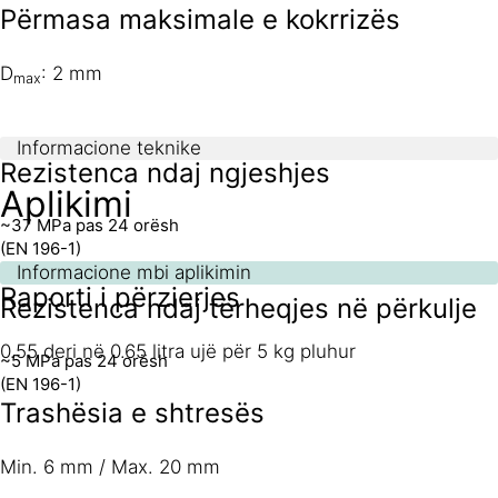
Përmasa maksimale e kokrrizës
D
: 2 mm
max
Informacione teknike
Rezistenca ndaj ngjeshjes
Aplikimi
~37 MPa pas 24 orësh
(EN 196-1)
Informacione mbi aplikimin
Raporti i përzierjes
Rezistenca ndaj tërheqjes në përkulje
0.55 deri në 0.65 litra ujë për 5 kg pluhur
~5 MPa pas 24 orësh
(EN 196-1)
Trashësia e shtresës
Min. 6 mm / Max. 20 mm