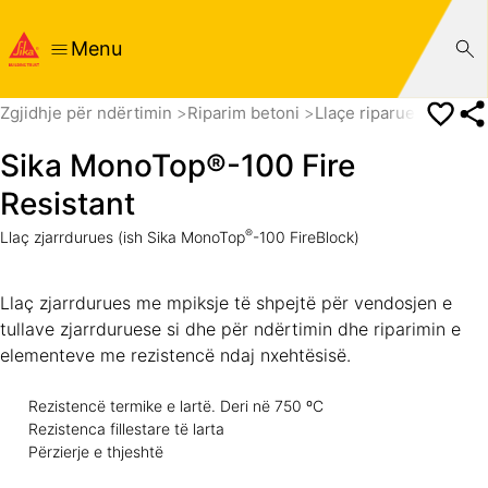
Menu
Zgjidhje për ndërtimin
Riparim betoni
Llaçe riparuese
Për 
Sika MonoTop®-100 Fire
Resistant
®
Llaç zjarrdurues (ish Sika MonoTop
-100 FireBlock)
Llaç zjarrdurues me mpiksje të shpejtë për vendosjen e
tullave zjarrduruese si dhe për ndërtimin dhe riparimin e
elementeve me rezistencë ndaj nxehtësisë.
Rezistencë termike e lartë. Deri në 750 ºC
Rezistenca fillestare të larta
Përzierje e thjeshtë