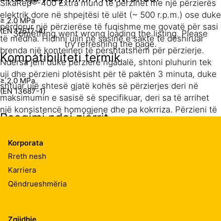
SikaRep®-400 Extra mund të përzihet me një përzierës
elektrik dore në shpejtësi të ulët (~ 500 r.p.m.) ose duke
≥ 2.0 MPa
përdorur një përzierëse të fuqishme me govatë për sasi
(EN 12617-4)
Something went wrong loading the listing. Please
të mëdha. Hidhni ujin në sasinë e saktë të dëshiruar
try refreshing the page.
brenda një konteineri të përshtatshëm për përzierje.
Kompatibiliteti termik
Ndërsa jeni duke përzierë ngadalë, shtoni pluhurin tek
uji dhe përzieni plotësisht për të paktën 3 minuta, duke
≥ 2.0 MPa
shtuar ujë shtesë gjatë kohës së përzierjes deri në
(EN 13687-1)
maksimumin e sasisë së specifikuar, deri sa të arrihet
një konsistencë homogjene dhe pa kokrriza. Përzieni të
Reagimi ndaj zjarrit
gjithë thesin për rezultate më të mira.
Euroclass A1
Korporata
25 kg e pluhurit SikaRep®-400 Extra përzihet me 4.0 -
Rreth nesh
4.5 lt uji në varësi të konsistencës së dëshiruar
Absorbueshmëria kapilare
Karriera
Qëndrueshmëria
2
≤ 0.5 kg/m
x √h
APLIKIMI
(EN 13057)
Aplikimi i SikaRep®-400 Extra mund të bëhet me mallë
Zgjidhje