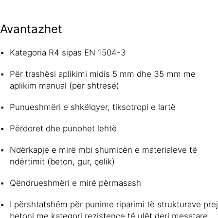
Avantazhet
Kategoria R4 sipas EN 1504-3
Për trashësi aplikimi midis 5 mm dhe 35 mm me
aplikim manual (për shtresë)
Punueshmëri e shkëlqyer, tiksotropi e lartë
Përdoret dhe punohet lehtë
Ndërkapje e mirë mbi shumicën e materialeve të
ndërtimit (beton, gur, çelik)
Qëndrueshmëri e mirë përmasash
I përshtatshëm për punime riparimi të strukturave prej
betoni me kategori rezistence të ulët deri mesatare