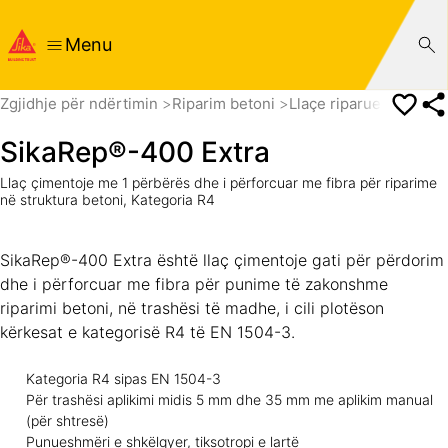
Menu
Zgjidhje për ndërtimin
Riparim betoni
Llaçe riparuese
Për 
SikaRep®-400 Extra
Llaç çimentoje me 1 përbërës dhe i përforcuar me fibra për riparime
në struktura betoni, Kategoria R4
SikaRep®-400 Extra është llaç çimentoje gati për përdorim
dhe i përforcuar me fibra për punime të zakonshme
riparimi betoni, në trashësi të madhe, i cili plotëson
kërkesat e kategorisë R4 të EN 1504-3.
Kategoria R4 sipas EN 1504-3
Për trashësi aplikimi midis 5 mm dhe 35 mm me aplikim manual
(për shtresë)
Punueshmëri e shkëlqyer, tiksotropi e lartë