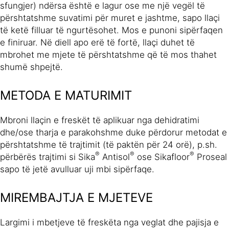
sfungjer) ndërsa është e lagur ose me një vegël të
përshtatshme suvatimi për muret e jashtme, sapo llaçi
të ketë filluar të ngurtësohet. Mos e punoni sipërfaqen
e finiruar. Në diell apo erë të fortë, llaçi duhet të
mbrohet me mjete të përshtatshme që të mos thahet
shumë shpejtë.
METODA E MATURIMIT
Mbroni llaçin e freskët të aplikuar nga dehidratimi
dhe/ose tharja e parakohshme duke përdorur metodat e
përshtatshme të trajtimit (të paktën për 24 orë), p.sh.
®
®
®
përbërës trajtimi si Sika
Antisol
ose Sikafloor
Proseal
sapo të jetë avulluar uji mbi sipërfaqe.
MIRËMBAJTJA E MJETEVE
Largimi i mbetjeve të freskëta nga veglat dhe pajisja e