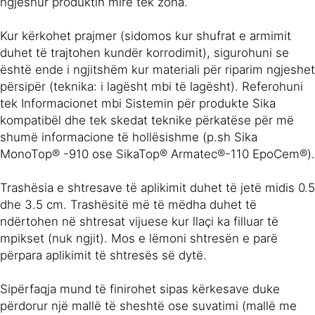
ngjeshur produktin mirë tek zona.
Kur kërkohet prajmer (sidomos kur shufrat e armimit
duhet të trajtohen kundër korrodimit), sigurohuni se
është ende i ngjitshëm kur materiali për riparim ngjeshet
përsipër (teknika: i lagësht mbi të lagësht). Referohuni
tek Informacionet mbi Sistemin për produkte Sika
kompatibël dhe tek skedat teknike përkatëse për më
shumë informacione të hollësishme (p.sh Sika
MonoTop® -910 ose SikaTop® Armatec®-110 EpoCem®).
Trashësia e shtresave të aplikimit duhet të jetë midis 0.5
dhe 3.5 cm. Trashësitë më të mëdha duhet të
ndërtohen në shtresat vijuese kur llaçi ka filluar të
mpikset (nuk ngjit). Mos e lëmoni shtresën e parë
përpara aplikimit të shtresës së dytë.
Sipërfaqja mund të finirohet sipas kërkesave duke
përdorur një mallë të sheshtë ose suvatimi (mallë me