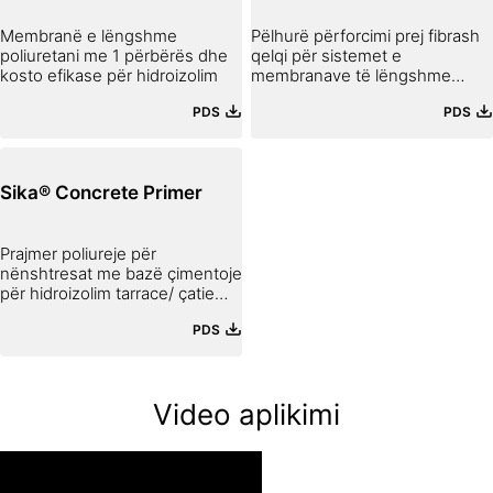
Membranë e lëngshme
Pëlhurë përforcimi prej fibrash
poliuretani me 1 përbërës dhe
qelqi për sistemet e
kosto efikase për hidroizolim
membranave të lëngshme
Sikalastic®
PDS
PDS
Sika® Concrete Primer
Prajmer poliureje për
nënshtresat me bazë çimentoje
për hidroizolim tarrace/ çatie
me LAM (membranë e
PDS
lëngshme)
Video aplikimi