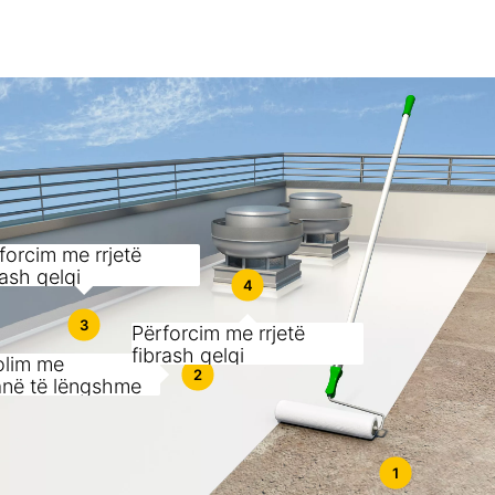
forcim me rrjetë
rash qelqi
4
3
Përforcim me rrjetë
fibrash qelqi
olim me
2
në të lëngshme
1