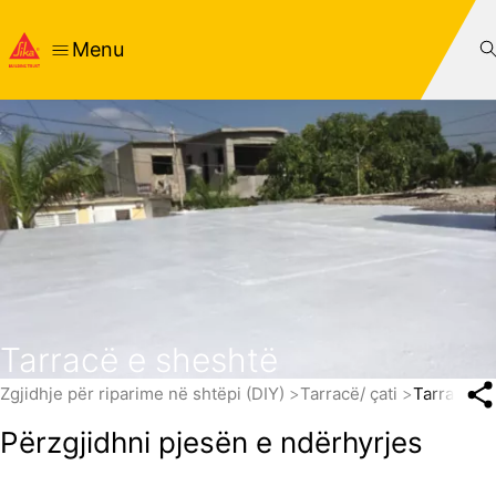
Menu
Tarracë e sheshtë
Zgjidhje për riparime në shtëpi (DIY)
Tarracë/ çati
Tarracë e
Përzgjidhni pjesën e ndërhyrjes