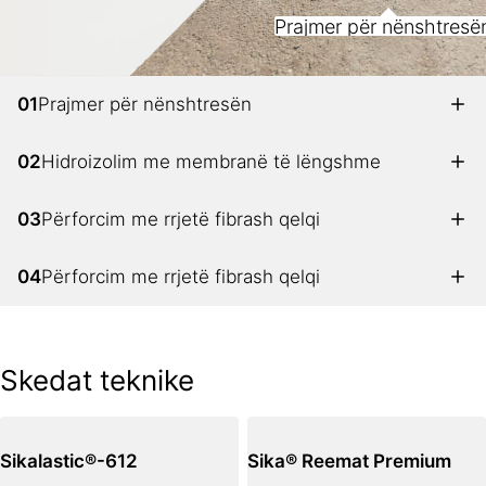
Prajmer për nënshtresë
01
Prajmer për nënshtresën
02
Hidroizolim me membranë të lëngshme
03
Përforcim me rrjetë fibrash qelqi
04
Përforcim me rrjetë fibrash qelqi
Skedat teknike
Sikalastic®-612
Sika® Reemat Premium