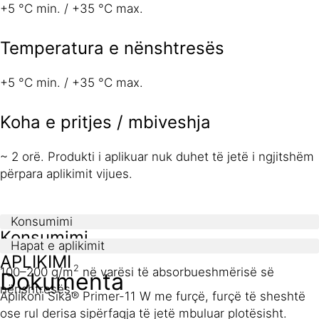
+5 °C min. / +35 °C max.
Temperatura e nënshtresës
+5 °C min. / +35 °C max.
Koha e pritjes / mbiveshja
~ 2 orë. Produkti i aplikuar nuk duhet të jetë i ngjitshëm
përpara aplikimit vijues.
Konsumimi
Konsumimi
Hapat e aplikimit
APLIKIMI
2
100–200 g/m
në varësi të absorbueshmërisë së
Dokumenta
nënshtresës.
Aplikoni Sika® Primer-11 W me furçë, furçë të sheshtë
ose rul derisa sipërfaqja të jetë mbuluar plotësisht.