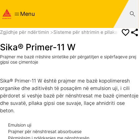
Menu
Zgjidhje për ndërtimin
Sisteme për shtrimin e pllakave
Shtri
Sika® Primer-11 W
Prajmer me bazë rrëshire sintetike për përgatitjen e sipërfaqeve prej
gipsi ose çimentoje
Sika® Primer-11 W është prajmer me bazë kopolimeresh
organike dhe aditivësh të posaçëm në emulsion uji, i cili
përdoret si veshje bazë për nënshtresat me bazë çimentoje
dhe suvatë, pllaka gipsi ose suvaje, llaçe ahnidriti ose
beton.
Emulsion uji
Prajmer për nënshtresat absorbuese
Përmirësim i ndërkapjes me nënshtresën