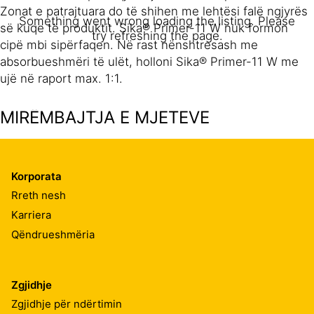
Zonat e patrajtuara do të shihen me lehtësi falë ngjyrës
Something went wrong loading the listing. Please
së kuqe të produktit. Sika® Primer-11 W nuk formon
try refreshing the page.
cipë mbi sipërfaqen. Në rast nënshtresash me
absorbueshmëri të ulët, holloni Sika® Primer-11 W me
ujë në raport max. 1:1.
MIRËMBAJTJA E MJETEVE
Pastroni të gjitha veglat dhe pajisjen e aplikimit
menjëherë pas përdorimit me ujë. Materiali i ngurtësuar
Korporata
mund të hiqet vetëm mekanikisht.
Rreth nesh
Karriera
Qëndrueshmëria
Zgjidhje
Zgjidhje për ndërtimin