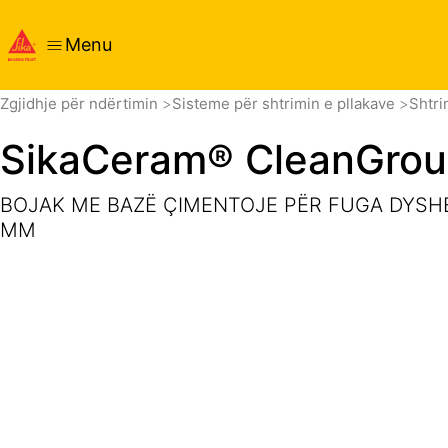
Menu
Vështrim i përgjithshëm
Detajet e produktit
Aplikimi
D
Zgjidhje për ndërtimin
Sisteme për shtrimin e pllakave
Shtri
SikaCeram® CleanGrou
BOJAK ME BAZË ÇIMENTOJE PËR FUGA DYSHE
MM