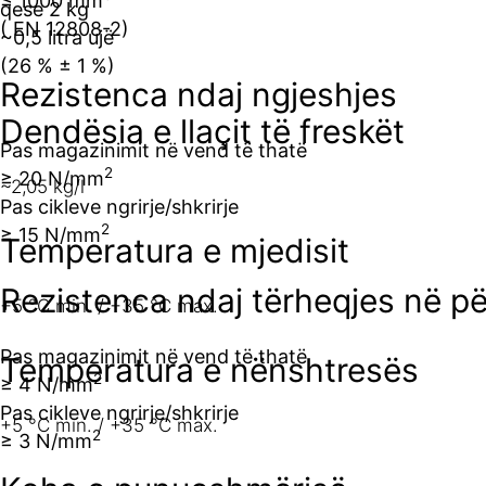
≤ 1000 mm
qese 2 kg
( EN 12808-2)
~0,5 litra ujë
(26 % ± 1 %)
Rezistenca ndaj ngjeshjes
Dendësia e llaçit të freskët
Pas magazinimit në vend të thatë
2
≥ 20 N/mm
~2,05 kg/l
Pas cikleve ngrirje/shkrirje
2
≥ 15 N/mm
Temperatura e mjedisit
Rezistenca ndaj tërheqjes në pë
+5 °C min. / +35 °C max.
Pas magazinimit në vend të thatë
Temperatura e nënshtresës
2
≥ 4 N/mm
Pas cikleve ngrirje/shkrirje
+5 °C min. / +35 °C max.
2
≥ 3 N/mm