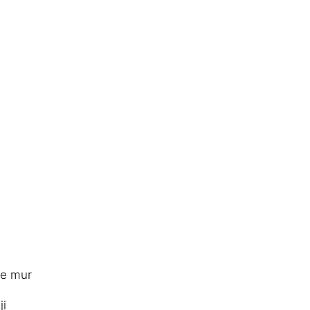
he mur
ji