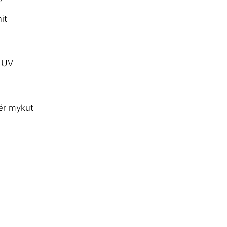
it
e UV
ër mykut