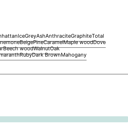
hattan
Ice
Grey
Ash
Anthracite
Graphite
Total
nemone
Beige
Pine
Caramel
Maple wood
Dove
ar
Beech wood
Walnut
Oak
maranth
Ruby
Dark Brown
Mahogany