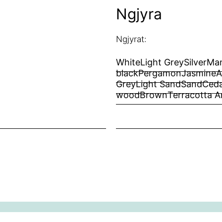
Ngjyra
Ngjyrat:
White
Light Grey
Silver
Man
black
Pergamon
Jasmine
A
Grey
Light Sand
Sand
Ced
wood
Brown
Terracotta
A