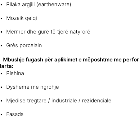
Pllaka argjili (earthenware)
Mozaik qelqi
Mermer dhe gurë të tjerë natyrorë
Grès porcelain
Mbushje fugash për aplikimet e mëposhtme me perfo
larta:
Pishina
Dysheme me ngrohje
Mjedise tregtare / industriale / rezidenciale
Fasada