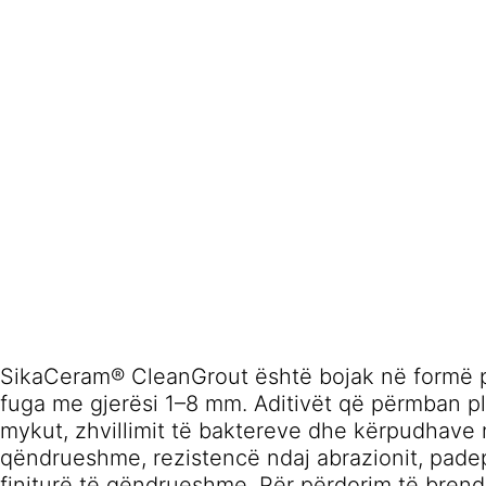
SikaCeram® CleanGrout është bojak në formë p
fuga me gjerësi 1–8 mm. Aditivët që përmban pl
mykut, zhvillimit të baktereve dhe kërpudhave 
qëndrueshme, rezistencë ndaj abrazionit, pade
finiturë të qëndrueshme. Për përdorim të bren