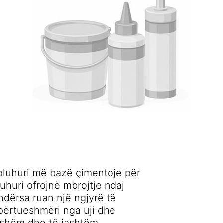
luhuri më bazë çimentoje për
uhuri ofrojnë mbrojtje ndaj
ndërsa ruan një ngjyrë të
përtueshmëri nga uji dhe
dshëm dhe të jashtëm.