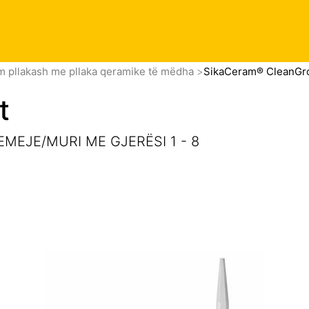
okumenta
m pllakash me pllaka qeramike të mëdha
SikaCeram® CleanGr
t
MEJE/MURI ME GJERËSI 1 - 8