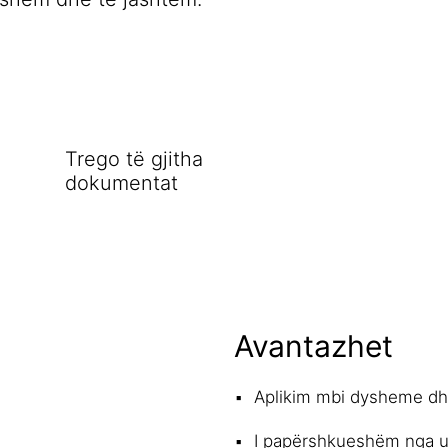
Trego të gjitha
dokumentat
Avantazhet
Aplikim mbi dysheme d
I papërshkueshëm nga u