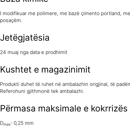
I modifikuar me polimere, me bazë çimento portland, me rër
posaçëm.
Jetëgjatësia
24 muaj nga data e prodhimit
Kushtet e magazinimit
Produkti duhet të ruhet në ambalazhin origjinal, të pad
Referohuni gjithmonë tek ambalazhi.
Përmasa maksimale e kokrrizës
D
: 0,25 mm
max