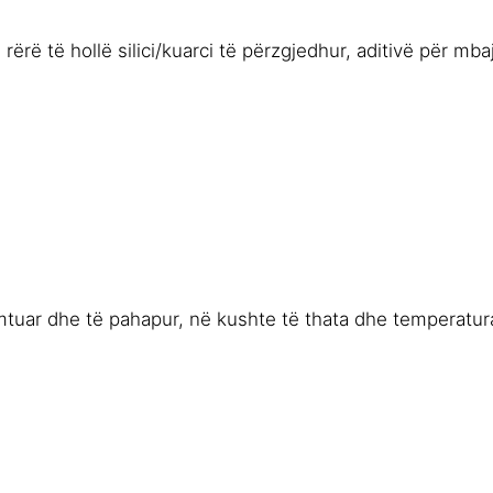
ë të hollë silici/kuarci të përzgjedhur, aditivë për mbajtj
ëmtuar dhe të pahapur, në kushte të thata dhe temperatu