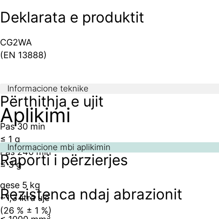
Deklarata e produktit
CG2WA
(EN 13888)
Informacione teknike
Përthithja e ujit
Aplikimi
Pas 30 min
≤ 1 g
Informacione mbi aplikimin
Pas 240 min
Raporti i përzierjes
≤ 3 g
qese 5 kg
Rezistenca ndaj abrazionit
~1,3 litra ujë
(26 % ± 1 %)
3