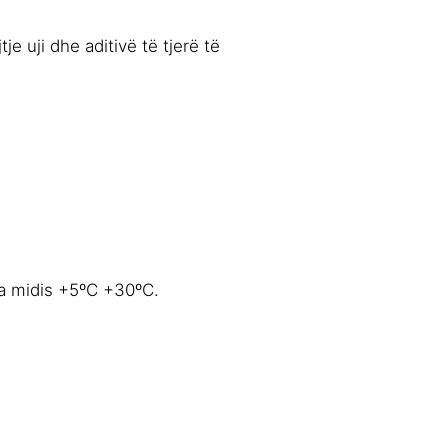
e uji dhe aditivë të tjerë të
ra midis +5ºC +30ºC.