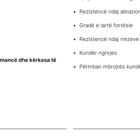
Rezistencë ndaj abrazion
Gradë e lartë fortësie
Rezistencë ndaj rrezev
Kundër ngrirjes
rmancë dhe kërkesa të
Përmban mbrojtës kund