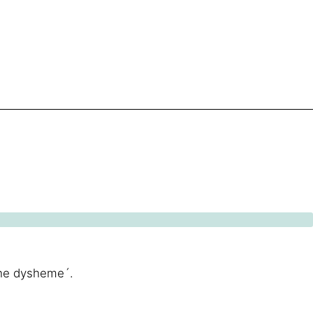
dhe dysheme´.