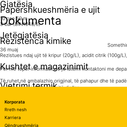
Gjatësia
Papërshkueshmëria e ujit
Dokumenta
10 ose 50 m
3 bar (DIN1048/5)
Jetëgjatësia
Rezistenca kimike
Somethin
36 muaj
Rezistues ndaj ujit të kripur (20g/L), acidit citrik (100g/L)
Kushtet e magazinimit
Për më tepër informacione ju lutemi kontaktoni me depar
Të ruhet në ambalazhin origjinal, të pahapur dhe të pad
Vjetrimi termik
nga rrezatimi i drejtpërdrejtë diellor.
-25°C deri në +60°C. Në kushte të thata dhe të lagështa
Korporata
Rreth nesh
Karriera
Qëndrueshmëria