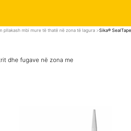
Dokumenta
m pllakash mbi mure të thatë në zona të lagura
Sika® SealTape
etrit dhe fugave në zona me