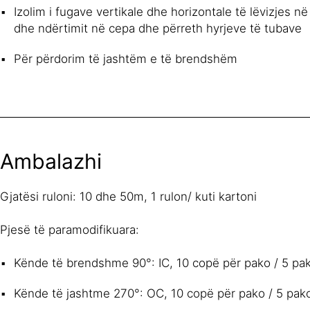
Izolim i fugave vertikale dhe horizontale të lëvizjes në 
dhe ndërtimit në cepa dhe përreth hyrjeve të tubave
Për përdorim të jashtëm e të brendshëm
Ambalazhi
Gjatësi ruloni: 10 dhe 50m, 1 rulon/ kuti kartoni
Pjesë të paramodifikuara:
Kënde të brendshme 90°: IC, 10 copë për pako / 5 pak
Kënde të jashtme 270°: OC, 10 copë për pako / 5 pako