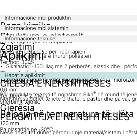
Informacione mbi produktin
Baza kimike
Informacione mbi sistemin
Struktura e sistemit
Informacione teknike
Shiriti: elastomer termoplastik
Zgjatimi
Aplikimi
Produkte ndihmëse për ndërkapjen:
Përforcimi: pëlhurë e thurur poliesteri
Tërthor: 300%
®
Sikalastic
-150: llaç me 2 përbërës, elastik dhe i përf
Trashësia
Hapat e aplikimit
Rezistenca ndaj grisjes
®
SikaTop
Seal-107: llaç i hollë çimentoje për hidroizol
CILËSIA E NËNSHTRESËS
0,6 mm
®
Për produkte të tjera të ngjashme Sika
që mund të jenë 
Tërthore: > 2.0 MPa
Nënshtresa duhet të jetë e thatë, e pastër dhe pa vaj, gr
shërbimit teknik.
Gjerësia
Palosja në temperatura të ulëta
PËRGATITJA E NËNSHTRESËS
120 mm
Pa plasaritje në -20°C
Nëse nevojitet duhet përdorur një material/sistem i përsh