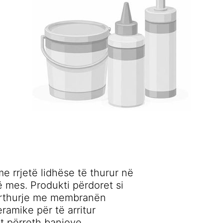
e rrjetë lidhëse të thurur në
ë mes. Produkti përdoret si
dërthurje me membranën
ramike për të arritur
t përreth banjove.