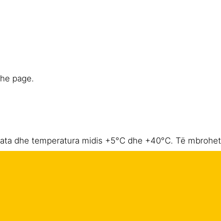
the page.
ë thata dhe temperatura midis +5°C dhe +40°C. Të mbrohet