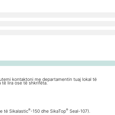
temi kontaktoni me departamentin tuaj lokal të
ë lira ose të shkrifëta.
®
®
 të Sikalastic
-150 dhe SikaTop
Seal-107).