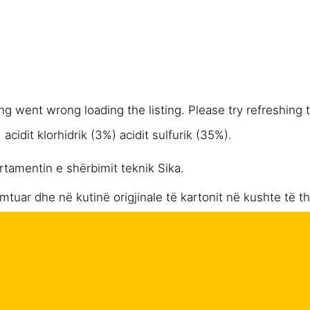
g went wrong loading the listing. Please try refreshing 
, acidit klorhidrik (3%) acidit sulfurik (35%).
tamentin e shërbimit teknik Sika.
ëmtuar dhe në kutinë origjinale të kartonit në kushte t
.