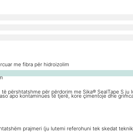
orcuar me fibra për hidroizolim
im
të përshtatshme për përdorim me Sika® SealTape S ju lu
aso apo kontaminues të tjerë, kore çimentoje dhe grimca t
tatshëm prajmeri (ju lutemi referohuni tek skedat teknike