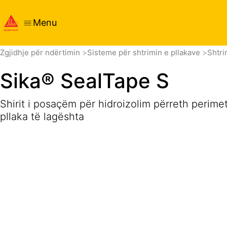
Menu
Vështrim i përgjithshëm
Detajet e produktit
Aplikimi
Zgjidhje për ndërtimin
Sisteme për shtrimin e pllakave
Shtri
Sika® SealTape S
Shirit i posaçëm për hidroizolim përreth perim
pllaka të lagështa