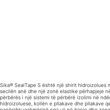
Sika® SealTape S është një shirit hidroizolues m
secilën anë dhe një zonë elastike përhapjeje n
përbërës i një sistemi të përbërë izolimi në n
hidroizoluese, kollën e pllakave dhe pllakave qe
papërshkueshmërinë nga uji në banjo dhe zona