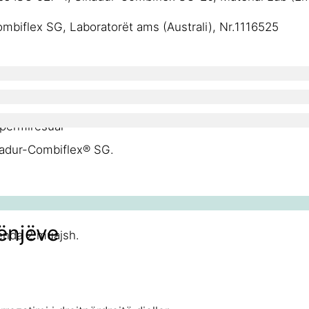
mbiflex SG, Laboratorët ams (Australi), Nr.1116525
 përmirësuar
ikadur-Combiflex® SG.
rigjinal, të pahapur dhe të padëmtuar.
rënjëve
enda 2 muajsh.