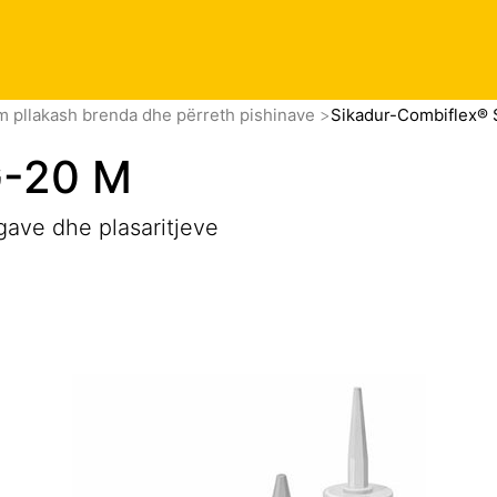
okumenta
m pllakash brenda dhe përreth pishinave
Sikadur-Combiflex®
G-20 M
ugave dhe plasaritjeve