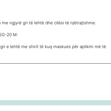
n me ngjyrë gri të lehtë dhe cilësi të njëtrajtshme.
SG-20 M:
gri e lehtë me shirit të kuq maskues për aplikim më të