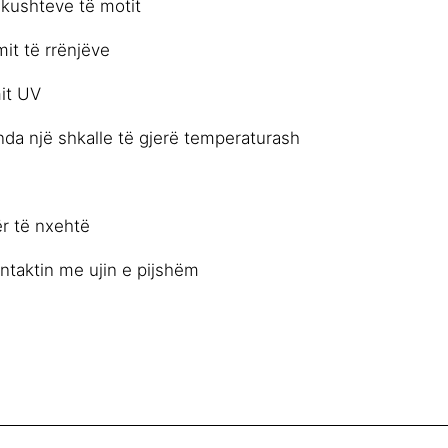
 kushteve të motit
it të rrënjëve
mit UV
da një shkalle të gjerë temperaturash
r të nxehtë
ntaktin me ujin e pijshëm