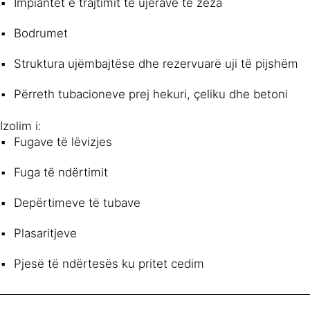
Impiantet e trajtimit të ujërave të zeza
Bodrumet
Struktura ujëmbajtëse dhe rezervuarë uji të pijshëm
Përreth tubacioneve prej hekuri, çeliku dhe betoni
Izolim i:
Fugave të lëvizjes
Fuga të ndërtimit
Depërtimeve të tubave
Plasaritjeve
Pjesë të ndërtesës ku pritet cedim