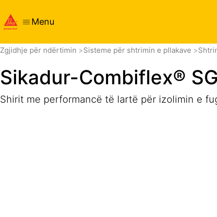
Menu
Vështrim i përgjithshëm
Detajet e produktit
Aplikimi
D
Zgjidhje për ndërtimin
Sisteme për shtrimin e pllakave
Shtri
Sikadur-Combiflex® S
Shirit me performancë të lartë për izolimin e f