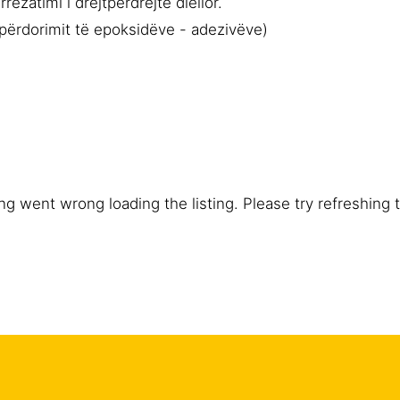
ezatimi i drejtpërdrejtë diellor.
përdorimit të epoksidëve - adezivëve)
g went wrong loading the listing. Please try refreshing 