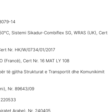
48079-14
në 50°C, Sistemi Sikadur-Combiflex SG, WRAS (UK), Cert
), Cert Nr. HK/W/0734/01/2017
SO (Francë), Cert Nr. 16 MAT LY 108
për të gjitha Strukturat e Transportit dhe Komunikimit
ni), Nr. 89643/09
r. 220533
miratet Arabe), Nr. 240405