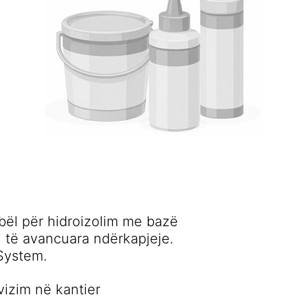
bël për hidroizolim me bazë
i të avancuara ndërkapjeje.
System.
vizim në kantier