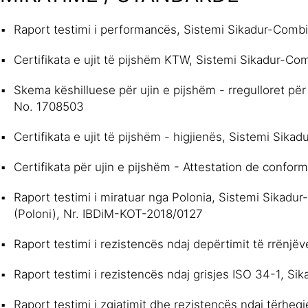
Raport testimi i performancës, Sistemi Sikadur-Comb
Certifikata e ujit të pijshëm KTW, Sistemi Sikadur-Com
Skema këshilluese për ujin e pijshëm - rregulloret pë
No. 1708503
Certifikata e ujit të pijshëm - higjienës, Sistemi Sik
Certifikata për ujin e pijshëm - Attestation de confo
Raport testimi i miratuar nga Polonia, Sistemi Sikadur
(Poloni), Nr. IBDiM-KOT-2018/0127
Raport testimi i rezistencës ndaj depërtimit të rrën
Raport testimi i rezistencës ndaj grisjes ISO 34-1, S
Raport testimi i zgjatimit dhe rezistencës ndaj tërhe