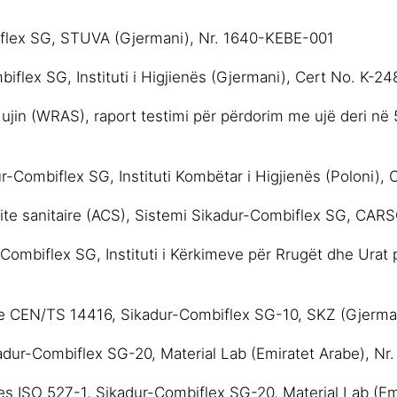
iflex SG, STUVA (Gjermani), Nr. 1640-KEBE-001
biflex SG, Instituti i Higjienës (Gjermani), Cert No. K-2
r ujin (WRAS), raport testimi për përdorim me ujë deri 
adur-Combiflex SG, Instituti Kombëtar i Higjienës (Poloni
rmite sanitaire (ACS), Sistemi Sikadur-Combiflex SG, CAR
-Combiflex SG, Instituti i Kërkimeve për Rrugët dhe Urat 
jëve CEN/TS 14416, Sikadur-Combiflex SG-10, SKZ (Gjerma
ikadur-Combiflex SG-20, Material Lab (Emiratet Arabe), N
qjes ISO 527-1, Sikadur-Combiflex SG-20, Material Lab (E