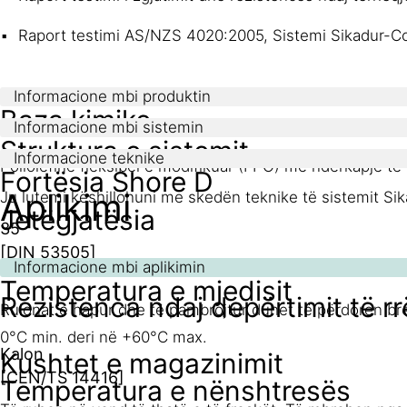
Raport testimi AS/NZS 4020:2005, Sistemi Sikadur-Co
Informacione mbi produktin
Baza kimike
Informacione mbi sistemin
Struktura e sistemit
Informacione teknike
Poliolefinë fleksibël e modifikuar (FPO) me ndërkapje të
Fortësia Shore D
Aplikimi
Ju lutemi këshillohuni me skedën teknike të sistemit S
Jetëgjatësia
35
[DIN 53505]
12 muaj nga data e prodhimit nëse ruhen në ambalazhin o
Informacione mbi aplikimin
Temperatura e mjedisit
Rezistenca ndaj depërtimit të r
Rulonat e hapur dhe të pambrojtur duhet të përdoren br
0°C min. deri në +60°C max.
Kalon
Kushtet e magazinimit
[CEN/TS 14416]
Temperatura e nënshtresës