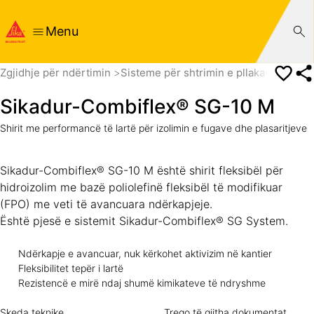
Menu
Zgjidhje për ndërtimin
Sisteme për shtrimin e pllakave
Shtri
Sikadur-Combiflex® SG-10 M
Shirit me performancë të lartë për izolimin e fugave dhe plasaritjeve
Sikadur-Combiflex® SG-10 M është shirit fleksibël për
hidroizolim me bazë poliolefinë fleksibël të modifikuar
(FPO) me veti të avancuara ndërkapjeje.
Është pjesë e sistemit Sikadur-Combiflex® SG System.
Ndërkapje e avancuar, nuk kërkohet aktivizim në kantier
Fleksibilitet tepër i lartë
Rezistencë e mirë ndaj shumë kimikateve të ndryshme
Skeda teknike
Trego të gjitha dokumentat