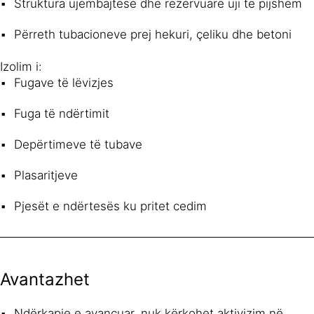
Struktura ujëmbajtëse dhe rezervuarë uji të pijshëm
Përreth tubacioneve prej hekuri, çeliku dhe betoni
Izolim i:
Fugave të lëvizjes
Fuga të ndërtimit
Depërtimeve të tubave
Plasaritjeve
Pjesët e ndërtesës ku pritet cedim
Avantazhet
Ndërkapje e avancuar, nuk kërkohet aktivizim në