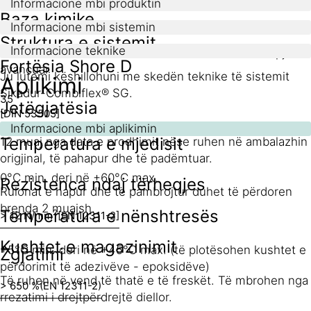
Informacione mbi produktin
Baza kimike
Informacione mbi sistemin
Struktura e sistemit
Informacione teknike
Poliolefinë fleksibël e modifikuar (FPO) me ndërkapje të
Fortësia Shore D
avancuar
Ju lutemi këshillohuni me skedën teknike të sistemit
Aplikimi
Sikadur-Combiflex® SG.
35
Jetëgjatësia
[DIN 53505]
Informacione mbi aplikimin
Temperatura e mjedisit
12 muaj nga data e prodhimit nëse ruhen në ambalazhin
origjinal, të pahapur dhe të padëmtuar.
0°C min. deri në +60°C max.
Rezistenca ndaj tërheqjes
Rulonat e hapur dhe të pambrojtur duhet të përdoren
brenda 2 muajsh.
Temperatura e nënshtresës
2
> 12 N/mm
[EN 12311-2]
Kushtet e magazinimit
+5°C min. deri në +45°C max. (të plotësohen kushtet e
Zgjatimi
përdorimit të adezivëve - epoksidëve)
Të ruhen në vend të thatë e të freskët. Të mbrohen nga
> 650 %
(EN 12311-2)
rrezatimi i drejtpërdrejtë diellor.