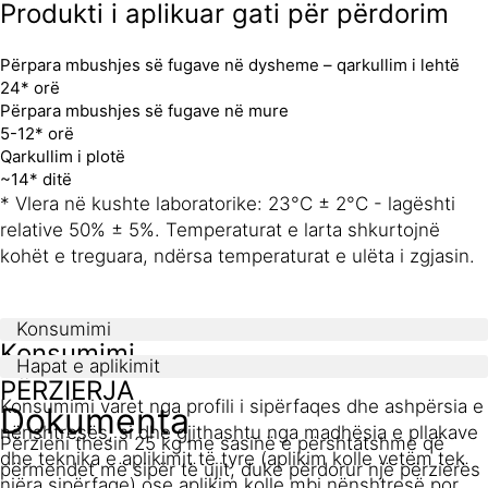
Produkti i aplikuar gati për përdorim
Përpara mbushjes së fugave në dysheme – qarkullim i lehtë
24* orë
Përpara mbushjes së fugave në mure
5-12* orë
Qarkullim i plotë
~14* ditë
* Vlera në kushte laboratorike: 23°C ± 2°C - lagështi
relative 50% ± 5%. Temperaturat e larta shkurtojnë
kohët e treguara, ndërsa temperaturat e ulëta i zgjasin.
Konsumimi
Konsumimi
Hapat e aplikimit
PËRZIERJA
Konsumimi varet nga profili i sipërfaqes dhe ashpërsia e
Dokumenta
nënshtresës, si dhe gjithashtu nga madhësia e pllakave
Përzieni thesin 25 kg me sasinë e përshtatshme që
dhe teknika e aplikimit të tyre (aplikim kolle vetëm tek
përmendet më sipër të ujit, duke përdorur një përzierës
njëra sipërfaqe) ose aplikim kolle mbi nënshtresë por