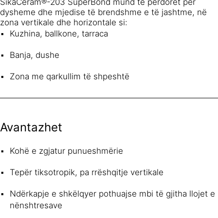
SikaCeram®-203 SuperBond mund të përdoret për
dysheme dhe mjedise të brendshme e të jashtme, në
zona vertikale dhe horizontale si:
Kuzhina, ballkone, tarraca
Banja, dushe
Zona me qarkullim të shpeshtë
Avantazhet
Kohë e zgjatur punueshmërie
Tepër tiksotropik, pa rrëshqitje vertikale
Ndërkapje e shkëlqyer pothuajse mbi të gjitha llojet e
nënshtresave