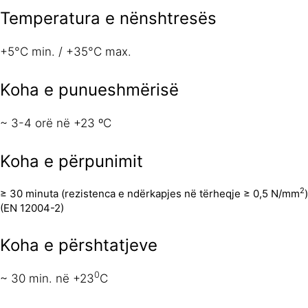
Temperatura e nënshtresës
+5°C min. / +35°C max.
Koha e punueshmërisë
~ 3-4 orë në +23 ºC
Koha e përpunimit
2
≥ 30 minuta (rezistenca e ndërkapjes në tërheqje ≥ 0,5 N/mm
)
(EN 12004-2)
Koha e përshtatjeve
0
~ 30 min. në +23
C