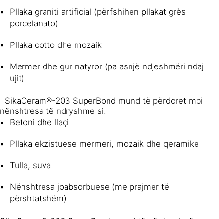
Pllaka graniti artificial (përfshihen pllakat grès
porcelanato)
Pllaka cotto dhe mozaik
Mermer dhe gur natyror (pa asnjë ndjeshmëri ndaj
ujit)
SikaCeram®-203 SuperBond mund të përdoret mbi
nënshtresa të ndryshme si:
Betoni dhe llaçi
Pllaka ekzistuese mermeri, mozaik dhe qeramike
Tulla, suva
Nënshtresa joabsorbuese (me prajmer të
përshtatshëm)