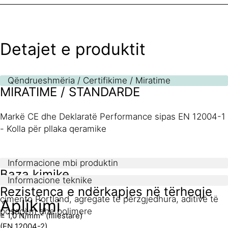
Detajet e produktit
Qëndrueshmëria / Certifikime / Miratime
MIRATIME / STANDARDE
Markë CE dhe Deklaratë Performance sipas EN 12004-1
- Kolla për pllaka qeramike
Informacione mbi produktin
Baza kimike
Informacione teknike
Rezistenca e ndërkapjes në tërheqje
çimento Portland, agregate të përzgjedhura, aditivë të
Aplikimi
posaçëm dhe polimere
2
≥ 1,0 N/mm
(fillestare)
(EN 12004-2)