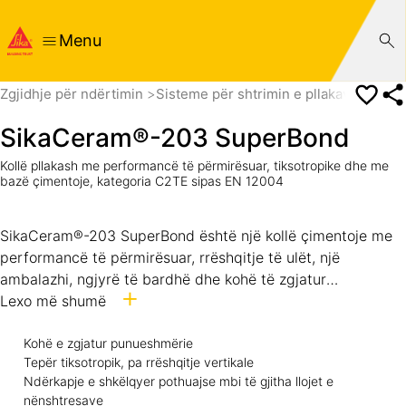
Menu
Zgjidhje për ndërtimin
Sisteme për shtrimin e pllakave
Shtri
SikaCeram®-203 SuperBond
Kollë pllakash me performancë të përmirësuar, tiksotropike dhe me
bazë çimentoje, kategoria C2TE sipas EN 12004
SikaCeram®-203 SuperBond është një kollë çimentoje me
performancë të përmirësuar, rrëshqitje të ulët, një
ambalazhi, ngjyrë të bardhë dhe kohë të zgjatur
punueshmërie që përmban agregate të përzgjedhura,
Lexo më shumë
aditivë të posaçëm dhe polimere.
SikaCeram®-203 SuperBond mund të përdoret për ngjitje
Kohë e zgjatur punueshmërie
Tepër tiksotropik, pa rrëshqitje vertikale
pllakash deri në 10mm trashësi shtrese, për aplikime në
Ndërkapje e shkëlqyer pothuajse mbi të gjitha llojet e
mjedise të brendshme e të jashtme mbi sipërfaqe vertikale
nënshtresave