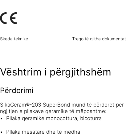
dhe horizontale.
Skeda teknike
Trego të gjitha dokumentat
Vështrim i përgjithshëm
Përdorimi
SikaCeram®-203 SuperBond mund të përdoret për
ngjitjen e pllakave qeramike të mëposhtme:
Pllaka qeramike monocottura, bicoturra
Pllaka mesatare dhe të mëdha