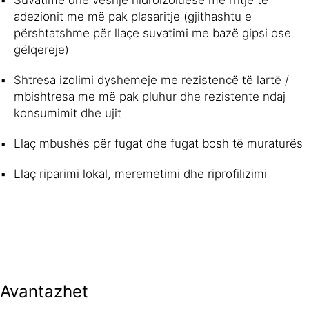
Suvatime dhe veshje hidroizoluese me rritje te
adezionit me më pak plasaritje (gjithashtu e
përshtatshme për llaçe suvatimi me bazë gipsi ose
gëlqereje)
Shtresa izolimi dyshemeje me rezistencë të lartë /
mbishtresa me më pak pluhur dhe rezistente ndaj
konsumimit dhe ujit
Llaç mbushës për fugat dhe fugat bosh të muraturës
Llaç riparimi lokal, meremetimi dhe riprofilizimi
Avantazhet