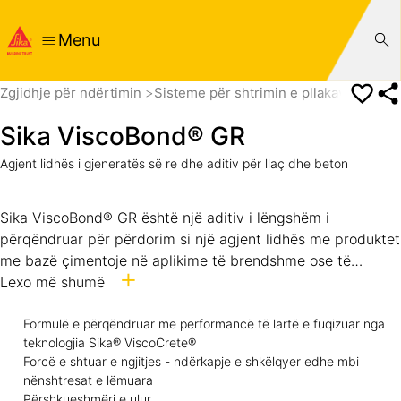
Menu
Zgjidhje për ndërtimin
Sisteme për shtrimin e pllakave
Shtri
Sika ViscoBond® GR
Agjent lidhës i gjeneratës së re dhe aditiv për llaç dhe beton
Sika ViscoBond® GR është një aditiv i lëngshëm i
përqëndruar për përdorim si një agjent lidhës me produktet
me bazë çimentoje në aplikime të brendshme ose të
jashtme. Përdoret gjithashtu si një modifikues i llaçeve dhe
Lexo më shumë
betonit për hidroizolimin, përmirësimin e punueshmërisë
dhe për zhvillimin e rezistencave ndaj tërheqjes, përkuljes
Formulë e përqëndruar me performancë të lartë e fuqizuar nga
teknologjia Sika® ViscoCrete®
dhe të lidhjes.
Forcë e shtuar e ngjitjes - ndërkapje e shkëlqyer edhe mbi
nënshtresat e lëmuara
Përshkueshmëri e ulur