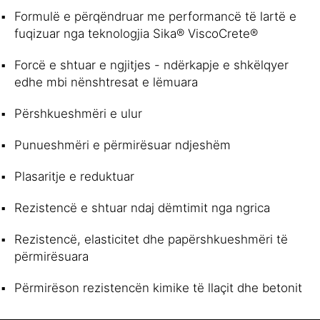
Formulë e përqëndruar me performancë të lartë e
fuqizuar nga teknologjia Sika® ViscoCrete®
Forcë e shtuar e ngjitjes - ndërkapje e shkëlqyer
edhe mbi nënshtresat e lëmuara
Përshkueshmëri e ulur
Punueshmëri e përmirësuar ndjeshëm
Plasaritje e reduktuar
Rezistencë e shtuar ndaj dëmtimit nga ngrica
Rezistencë, elasticitet dhe papërshkueshmëri të
përmirësuara
Përmirëson rezistencën kimike të llaçit dhe betonit