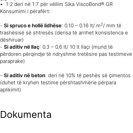
1:2 deri në 1:7 për vëllim Sika ViscoBond® GR
Konsumimi i përafërt:
2
-
Si spruco e hollë lidhëse
: 0.10 – 0.16 lt/ m
/ mm të
trashësisë së shtresës (derisa të arrihet konsistenca e
dëshiruar)
-
Si aditiv në llaç
: 0.3 – 0.6 lt/ 10 lt llaçi (mund të
përdoren përqindje të ndryshme tretësire pas testimeve
paraprake)
-
Si aditiv në beton
: deri në 10% të peshës së çimentos
(duhet të kryhen testime përshtashmërie përpara
aplikimit)
Dokumenta