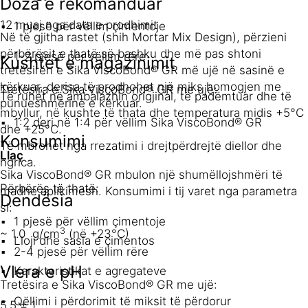
Doza e rekomanduar
12 muaj nga data e prodhimit
1 pjesë për vëllim çimentoje
Në të gjitha rastet (shih Mortar Mix Design), përzieni
përbërësit e thatë së bashku dhe më pas shtoni
1-2 pjesë për vëllim rëre
Kushtet e magazinimit
tretësirën e Sika ViscoBond® GR më ujë në sasinë e
kërkuar, derisa të prodhohet një miks homogjen me
Tretësira e Sika ViscoBond® GR me ujë:
Të ruhet në ambalazhin origjinal, të padëmtuar dhe të
punueshmërinë e kërkuar.
mbyllur, në kushte të thata dhe temperatura midis +5°C
1:2 deri në 1:4 për vëllim Sika ViscoBond® GR
dhe +25°C.
Konsumimi
Të mbrohet nga rrezatimi i drejtpërdrejtë diellor dhe
Llaç
ngrica.
Sika ViscoBond® GR mbulon një shumëllojshmëri të
Përbërës të thatë:
madhe aplikimesh. Konsumimi i tij varet nga parametra
Dendësia
si:
1 pjesë për vëllim çimentoje
3
~ 1.0 g/cm
(në +23°C)
Lloji dhe sasia e çimentos
2-4 pjesë për vëllim rëre
Vlera e pH
Karakteristikat e agregateve
Tretësira e Sika ViscoBond® GR me ujë:
Qëllimi i përdorimit të miksit të përdorur
5.5 ± 1