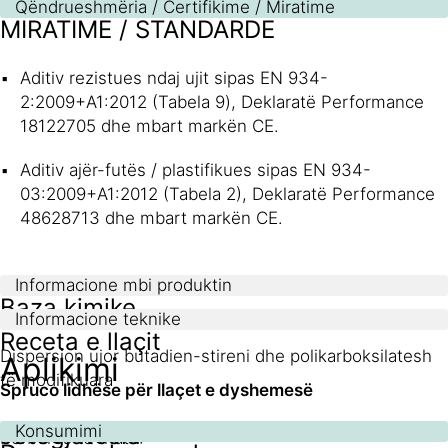
Qëndrueshmëria / Certifikime / Miratime
MIRATIME / STANDARDE
Aditiv rezistues ndaj ujit sipas ΕΝ 934-
2:2009+Α1:2012 (Tabela 9), Deklaratë Performance
18122705 dhe mbart markën CE.
Aditiv ajër-futës / plastifikues sipas ΕΝ 934-
03:2009+A1:2012 (Tabela 2), Deklaratë Performance
48628713 dhe mbart markën CE.
Informacione mbi produktin
Baza kimike
Informacione teknike
Receta e llaçit
Dispersion ujor butadien-stireni dhe polikarboksilatesh
Aplikimi
të modifikuara
Spruco lidhëse për llaçet e dyshemesë
Jetëgjatësia
Konsumimi
Përbërës të thatë: