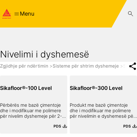
Menu
Nivelimi i dyshemesë
Zgjidhje për ndërtimin
Sisteme për shtrim dyshemeje
Shtrim
Sikafloor®-100 Level
Sikafloor®-300 Level
Përbërës me bazë çimentoje
Produkt me bazë çimentoje
dhe i modifikuar me polimere
dhe i modifikuar me polimere
për nivelim dyshemeje për 2-10
për nivelimin e dyshemesë për
mm, C25-F6
1-10 mm, C30-F7.
PDS
PDS