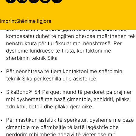
205, ose sipërfaqet e pllakave duhet të jenë të
qëndrueshme dhe të pastruara me me fshesë
thithëse industriale.
Imprint
Shënime ligjore
Druri dhe/ose pllakat e gipsit (p.sh. pllaka zdrukthi,
kompesata) duhet të ngjiten dhe/ose mbërthehen tek
nënstruktura për t'u fiksuar mbi nënshtresë. Për
dysheme lundruese të thata, kontaktoni me
shërbimin teknik Sika.
Për nënshtresa të tjera kontaktoni me shërbimin
teknik Sika për këshilla dhe asistencë.
SikaBond®-54 Parquet mund të përdoret pa prajmer
mbi dyshemetë me bazë çimentoje, anhidriti, pllaka
zdrukthi, beton dhe pllaka qeramike.
Për mastikun asfaltik të spërkatur, dysheme me bazë
çimentoje me përmbajtje të lartë lagështie dhe
përdorim mbi mbetje adezivi të vjetër ose mbi