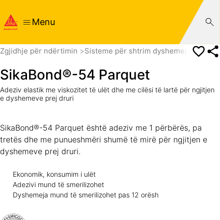
Menu
Zgjidhje për ndërtimin
Sisteme për shtrim dyshemeje
Shtrim
SikaBond®-54 Parquet
Adeziv elastik me viskozitet të ulët dhe me cilësi të lartë për ngjitjen
e dyshemeve prej druri
SikaBond®-54 Parquet është adeziv me 1 përbërës, pa
tretës dhe me punueshmëri shumë të mirë për ngjitjen e
dyshemeve prej druri.
Ekonomik, konsumim i ulët
Adezivi mund të smerilizohet
Dyshemeja mund të smerilizohet pas 12 orësh