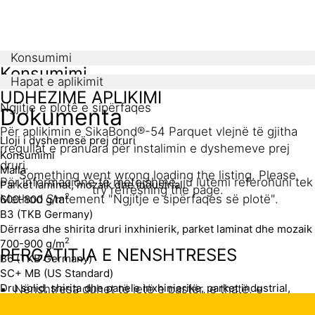
Konsumimi
Konsumimi
Hapat e aplikimit
UDHËZIME APLIKIMI
Ngjitje e plotë e sipërfaqes
Dokumenta
Për aplikimin e SikaBond®-54 Parquet vlejnë të gjitha
Lloji i dyshemesë prej druri
rregullat e pranuara për instalimin e dyshemeve prej
Konsumimi
druri.
Malla
Something went wrong loading the listing. Please
Për informacione të mëtejshme, ju lutemi referohuni tek
Parket laminat, mozaik dhe industrial
try refreshing the page.
2
Method Statement "Ngjitje e sipërfaqes së plotë".
600-800 g/m
B3 (TKB Germany)
Dërrasa dhe shirita druri inxhinierik, parket laminat dhe mozaik
2
700-900 g/m
PËRGATITJA E NËNSHTRESËS
B6 (TKB Germany)
SC+ MB (US Standard)
Dru solid, shirita dhe panele inxhinierike, parket industrial,
Nënshtresa duhet të jetë e pastër, e thatë, e
shtrime të tjera dhe dysheme druri rezidenciale, pllaka zdrukthi
qëndrueshme dhe homogjene, pa vaj, graso, pluhur
2