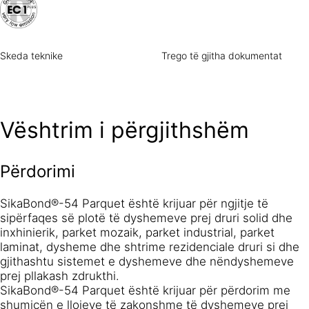
Skeda teknike
Trego të gjitha dokumentat
Vështrim i përgjithshëm
Përdorimi
SikaBond®-54 Parquet është krijuar për ngjitje të
sipërfaqes së plotë të dyshemeve prej druri solid dhe
inxhinierik, parket mozaik, parket industrial, parket
laminat, dysheme dhe shtrime rezidenciale druri si dhe
gjithashtu sistemet e dyshemeve dhe nëndyshemeve
prej pllakash zdrukthi.
SikaBond®-54 Parquet është krijuar për përdorim me
shumicën e llojeve të zakonshme të dyshemeve prej