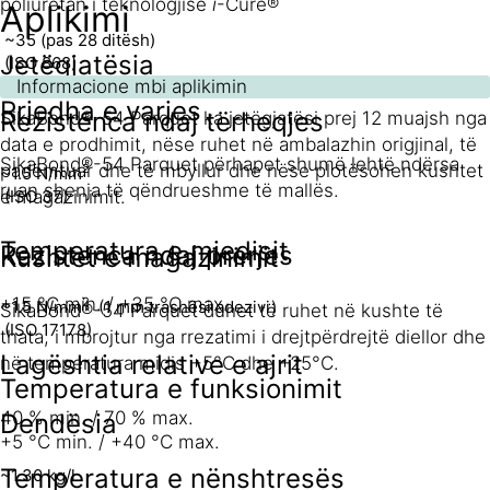
poliuretan i teknologjisë
i
-Cure®
Aplikimi
~35 (pas 28 ditësh)
Jetëgjatësia
(ISO 868)
Informacione mbi aplikimin
Rrjedha e varjes
Rezistenca ndaj tërheqjes
SikaBond®-54 Parquet ka jetëgjatësi prej 12 muajsh nga
data e prodhimit, nëse ruhet në ambalazhin origjinal, të
SikaBond®-54 Parquet përhapet shumë lehtë ndërsa
padëmtuar dhe të mbyllur dhe nëse plotësohen kushtet
2
~1.5 N/mm
ruan shenja të qëndrueshme të mallës.
e magazinimit.
(ISO 37)
Temperatura e mjedisit
Rezistenca ndaj prerjes
Kushtet e magazinimit
+15 °C min. / +35 °C max.
2
~1.5 N/mm
(1 mm trashësi adezivi)
SikaBond®-54 Parquet duhet të ruhet në kushte të
(ISO 17178)
thata, i mbrojtur nga rrezatimi i drejtpërdrejtë diellor dhe
Lagështia relative e ajrit
në temperatura midis +5°C dhe +25°C.
Temperatura e funksionimit
40 % min. / 70 % max.
Dendësia
+5 °C min. / +40 °C max.
Temperatura e nënshtresës
~1.30 kg/l