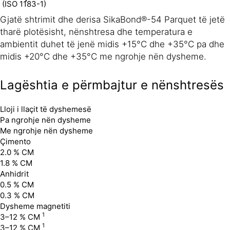
(ISO 1183-1)
Gjatë shtrimit dhe derisa SikaBond®-54 Parquet të jetë
tharë plotësisht, nënshtresa dhe temperatura e
ambientit duhet të jenë midis +15°C dhe +35°C pa dhe
midis +20°C dhe +35°C me ngrohje nën dysheme.
Lagështia e përmbajtur e nënshtresës
Lloji i llaçit të dyshemesë
Pa ngrohje nën dysheme
Me ngrohje nën dysheme
Çimento
2.0 % CM
1.8 % CM
Anhidrit
0.5 % CM
0.3 % CM
Dysheme magnetiti
1
3–12 % CM
1
3–12 % CM