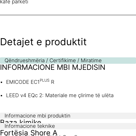
kafe parketi
Detajet e produktit
Qëndrueshmëria / Certifikime / Miratime
INFORMACIONE MBI MJEDISIN
PLUS
EMICODE EC1
R
LEED v4 EQc 2: Materiale me çlirime të ulëta
Informacione mbi produktin
Baza kimike
Informacione teknike
Fortësia Shore A