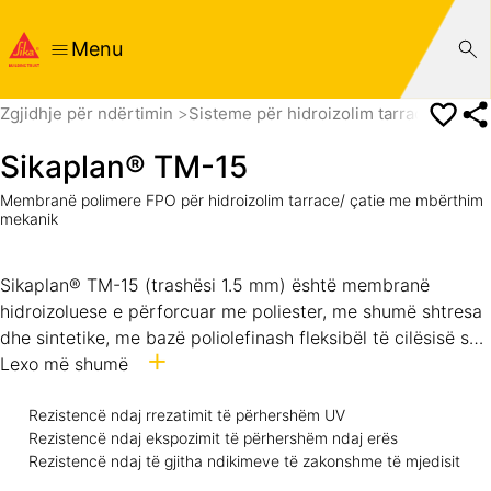
Menu
Zgjidhje për ndërtimin
Sisteme për hidroizolim tarrace/ çatie
Sikaplan® TM-15
Membranë polimere FPO për hidroizolim tarrace/ çatie me mbërthim
mekanik
Sikaplan® TM-15 (trashësi 1.5 mm) është membranë
hidroizoluese e përforcuar me poliester, me shumë shtresa
dhe sintetike, me bazë poliolefinash fleksibël të cilësisë së
lartë (FPO) që përmban stabilizues të rrezeve UV dhe
Lexo më shumë
ngadalësues të zjarrit sipas EN 13956. Sikaplan® TM-15
është membranë që mund të saldohet me ajër të nxehtë, e
Rezistencë ndaj rrezatimit të përhershëm UV
Rezistencë ndaj ekspozimit të përhershëm ndaj erës
krijuar për ekspozim të drejtpërdrejtë dhe për përdorim në
Rezistencë ndaj të gjitha ndikimeve të zakonshme të mjedisit
të gjitha kushtet klimaterike globale.