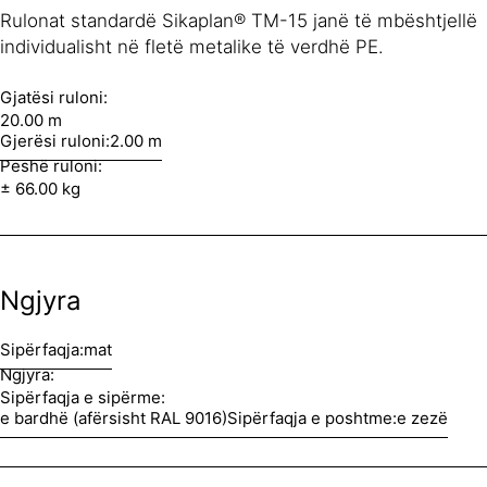
Rulonat standardë Sikaplan® TM-15 janë të mbështjellë
individualisht në fletë metalike të verdhë PE.
Gjatësi ruloni:
20.00 m
Gjerësi ruloni:
2.00 m
Peshë ruloni:
± 66.00 kg
Ngjyra
Sipërfaqja:
mat
Ngjyra:
Sipërfaqja e sipërme:
e bardhë (afërsisht RAL 9016)
Sipërfaqja e poshtme:
e zezë