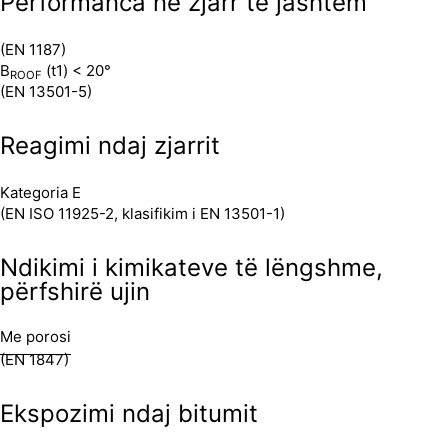
Performanca në zjarr të jashtëm
(EN 1187)
B
(t1) < 20°
ROOF
(EN 13501-5)
Reagimi ndaj zjarrit
Kategoria E
(EN ISO 11925-2, klasifikim i EN 13501-1)
Ndikimi i kimikateve të lëngshme,
përfshirë ujin
Me porosi
(EN 1847)
Ekspozimi ndaj bitumit