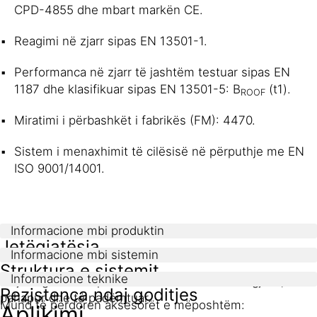
CPD-4855 dhe mbart markën CE.
Reagimi në zjarr sipas EN 13501-1.
Performanca në zjarr të jashtëm testuar sipas EN
1187 dhe klasifikuar sipas EN 13501-5: B
(t1).
ROOF
Miratimi i përbashkët i fabrikës (FM): 4470.
Sistem i menaxhimit të cilësisë në përputhje me EN
ISO 9001/14001.
Informacione mbi produktin
Jetëgjatësia
Informacione mbi sistemin
Struktura e sistemit
Informacione teknike
5 vjet nga data e prodhimit në ambalazhin origjinal, të
Rezistenca ndaj goditjes
pahapur dhe të padëmtuar.
Mund të përdoren aksesorët e mëposhtëm:
Aplikimi