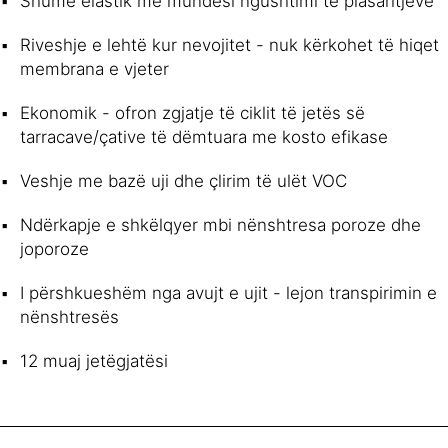
Shumë elastik me mundësi ngushtimi të plasaritjeve
Riveshje e lehtë kur nevojitet - nuk kërkohet të hiqet
membrana e vjeter
Ekonomik - ofron zgjatje të ciklit të jetës së
tarracave/çative të dëmtuara me kosto efikase
Veshje me bazë uji dhe çlirim të ulët VOC
Ndërkapje e shkëlqyer mbi nënshtresa poroze dhe
joporoze
I përshkueshëm nga avujt e ujit - lejon transpirimin e
nënshtresës
12 muaj jetëgjatësi