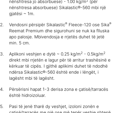
2
nënshtresa jo absorbuese) - 1.00 kg/m
(për
nënshtresa absorbuese) Sikalastic®-560 mbi një
gjatësi ~ 1m.
®
®
Vendosni përsipër Sikalastic
Fleece-120 ose Sika
Reemat Premium dhe sigurohuni se nuk ka flluska
apo palosje. Mbivendosja e rrjetës duhet të jetë
min. 5 cm.
2
2
Aplikoni veshjen e dytë ~ 0.25 kg/m
- 0.5kg/m
direkt mbi rrjetën e lagur për të arritur trashësinë e
kërkuar të cipës. I gjithë aplikimi duhet të ndodhë
ndërsa Sikalastic®-560 është ende i lëngët, i
lagësht mbi të lagësht.
Përsërisni hapat 1-3 derisa zona e çatisë/tarracës
është hidroizoluar.
Pasi të jenë tharë dy veshjet, izoloni zonën e
çatisë/tarracës me një ose më tepër veshje shtesë