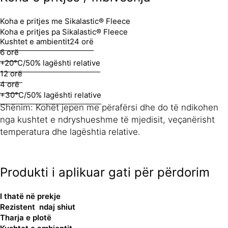
Koha e pritjes me Sikalastic® Fleece
Koha e pritjes pa Sikalastic® Fleece
Kushtet e ambientit
24 orë
6 orë
+20°C/50% lagështi relative
12 orë
4 orë
+30°C/50% lagështi relative
Shënim: Kohët jepen me përafërsi dhe do të ndikohen
nga kushtet e ndryshueshme të mjedisit, veçanërisht
temperatura dhe lagështia relative.
Produkti i aplikuar gati për përdorim
I thatë në prekje
Rezistent ndaj shiut
Tharja e plotë