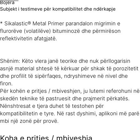
Bojëra
Subjekt i testimeve për kompatibilitet dhe ndërkapje
* Sikalastic® Metal Primer parandalon migrimin e
flurorëve (volatilëve) bituminozë dhe përmirëson
reflektivitetin afatgjatë.
Shënim: Këto vlera janë teorike dhe nuk përllogarisin
asnjë material shtesë të kërkuar për shkak të porozitetit
dhe profilit të sipërfaqes, ndryshimeve në nivel dhe
firon.
Për kohën e pritjes / mbiveshjen, ju lutemi referohuni në
skedën teknike të pastruesit dhe prajmerit përkatës.
Nënshtresat e tjera duhet të testohen për
kompatibilitetin e tyre. Në rast dyshimi, aplikoni më parë
mbi një zonë për provë.
Koha e pritjes / mbiveshja