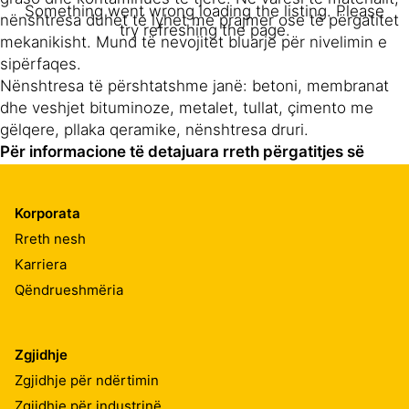
Something went wrong loading the listing. Please
nënshtresa duhet të lyhet me prajmer ose të përgatitet
try refreshing the page.
mekanikisht. Mund të nevojitet bluarje për nivelimin e
sipërfaqes.
Nënshtresa të përshtatshme janë: betoni, membranat
dhe veshjet bituminoze, metalet, tullat, çimento me
gëlqere, pllaka qeramike, nënshtresa druri.
Për informacione të detajuara rreth përgatitjes së
nënshtresës dhe tabelës së prajmerit ju lutemi
referohuni tek Method Statement Nr. 850 94 03.
Korporata
Rreth nesh
PËRZIERJA
Karriera
Qëndrueshmëria
Përpara aplikimit, përzieni plotësisht Sikalastic®-560 për
1 minutë për të përftuar një miks homogjen.
Zgjidhje
Duhet të shmanget përzierja e tepruar për të minimizuar
bllokimin e ajrit.
Zgjidhje për ndërtimin
Zgjidhje për industrinë