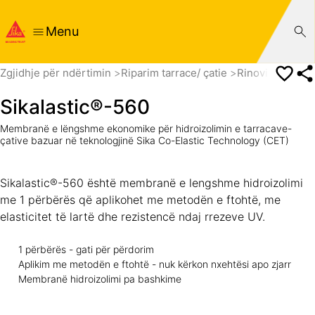
Menu
Zgjidhje për ndërtimin
Riparim tarrace/ çatie
Rinovim i mem
Sikalastic®-560
Membranë e lëngshme ekonomike për hidroizolimin e tarracave-
çative bazuar në teknologjinë Sika Co-Elastic Technology (CET)
Sikalastic®-560 është membranë e lengshme hidroizolimi
me 1 përbërës që aplikohet me metodën e ftohtë, me
elasticitet të lartë dhe rezistencë ndaj rrezeve UV.
1 përbërës - gati për përdorim
Aplikim me metodën e ftohtë - nuk kërkon nxehtësi apo zjarr
Membranë hidroizolimi pa bashkime