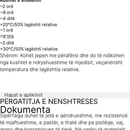
Kushtet e ambientit
~2 orë
~8 orë
~4 ditë
+20°C/50% lagështi relative
~1 orë
~4 orë
~2 ditë
+30°C/50% lagështi relative
Shënim: Kohët jepen me përafërsi dhe do të ndikohen
nga kushtet e ndryshueshme të mjedisit, veçanërisht
temperatura dhe lagështia relative.
Hapat e aplikimit
PËRGATITJA E NËNSHTRESËS
Dokumenta
Sipërfaqja duhet të jetë e qëndrueshme, me rezistencë
të mjaftueshme, e pastër, e thatë dhe pa pisllëqe, vaj,
graso dhe kontaminues të tjerë. Në varësi të materialit,