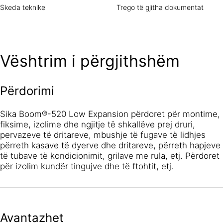
Skeda teknike
Trego të gjitha dokumentat
Vështrim i përgjithshëm
Përdorimi
Sika Boom®-520 Low Expansion përdoret për montime,
fiksime, izolime dhe ngjitje të shkallëve prej druri,
pervazeve të dritareve, mbushje të fugave të lidhjes
përreth kasave të dyerve dhe dritareve, përreth hapjeve
të tubave të kondicionimit, grilave me rula, etj. Përdoret
për izolim kundër tingujve dhe të ftohtit, etj.
Avantazhet