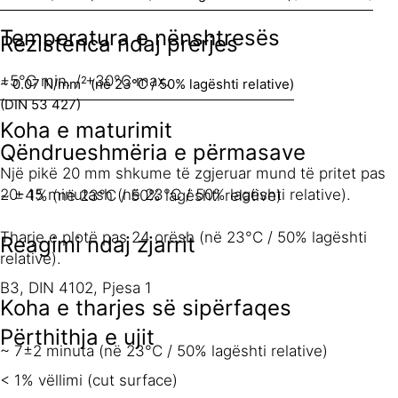
Temperatura e nënshtresës
Rezistenca ndaj prerjes
+5°C min. / +30°C max.
2
~ 0.07 N/mm
(në 23°C / 50% lagështi relative)
(DIN 53 427)
Koha e maturimit
Qëndrueshmëria e përmasave
Një pikë 20 mm shkume të zgjeruar mund të pritet pas
20-45 minutash (në 23°C / 50% lagështi relative).
~ ± 1% (në 23°C / 50% lagështi relative)
Tharje e plotë pas 24 orësh (në 23°C / 50% lagështi
Reagimi ndaj zjarrit
relative).
B3, DIN 4102, Pjesa 1
Koha e tharjes së sipërfaqes
Përthithja e ujit
~ 7±2 minuta (në 23°C / 50% lagështi relative)
< 1% vëllimi (cut surface)