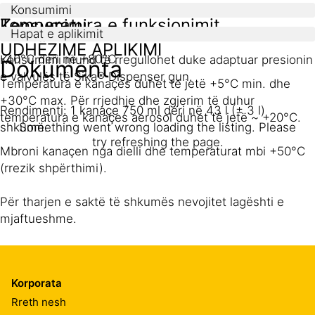
Konsumimi
Temperatura e funksionimit
Konsumimi
Hapat e aplikimit
UDHËZIME APLIKIMI
-40°C deri në +80°C
Konsumimi mund të rregullohet duke adaptuar presionin
Dokumenta
e valvulës të Sika® Dispenser gun.
Temperatura e kanaçes duhet të jetë +5°C min. dhe
+30°C max. Për rrjedhje dhe zgjerim të duhur
Rendimenti: 1 kanaçe 750 ml deri në 43 l (± 3 l)
temperatura e kanaçes aerosol duhet të jetë ~ +20°C.
shkumë.
Something went wrong loading the listing. Please
try refreshing the page.
Mbroni kanaçen nga dielli dhe temperaturat mbi +50°C
(rrezik shpërthimi).
Për tharjen e saktë të shkumës nevojitet lagështi e
mjaftueshme.
Të mos përdoret mbi PE, PP, Teflon, silikon, vaj, graso
apo disarmantë të tjerë.
Korporata
Rreth nesh
Shkuma nuk ka rezistencë ndaj dritës UV.