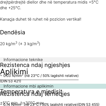
drejtpërdrejtë diellor dhe në temperatura midis +5°C
dhe +25°C.
Kanaçja duhet të ruhet në pozicion vertikal!
Dendësia
3
3
20 kg/m
(± 3 kg/m
)
Informacione teknike
Rezistenca ndaj ngjeshjes
Aplikimi
2
~ 0.03 N/mm
(në 23°C / 50% lagështi relative)
(DIN 53 421)
Informacione mbi aplikimin
Temperatura e mjedisit
Rezistenca ndaj tërheqjes
+5°C min. / +30°C max.
2
~ 0.14 N/mm
(në 23°C / 50% lagështi relative)
(DIN 53 455)