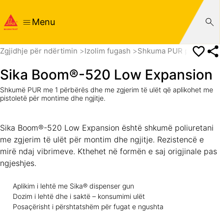
Menu
Zgjidhje për ndërtimin
Izolim fugash
Shkuma PUR për izolim
Sika Boom®-520 Low Expansion
Shkumë PUR me 1 përbërës dhe me zgjerim të ulët që aplikohet me
pistoletë për montime dhe ngjitje.
Sika Boom®-520 Low Expansion është shkumë poliuretani
me zgjerim të ulët për montim dhe ngjitje. Rezistencë e
mirë ndaj vibrimeve. Kthehet në formën e saj origjinale pas
ngjeshjes.
Aplikim i lehtë me Sika® dispenser gun
Dozim i lehtë dhe i saktë – konsumimi ulët
Posaçërisht i përshtatshëm për fugat e ngushta