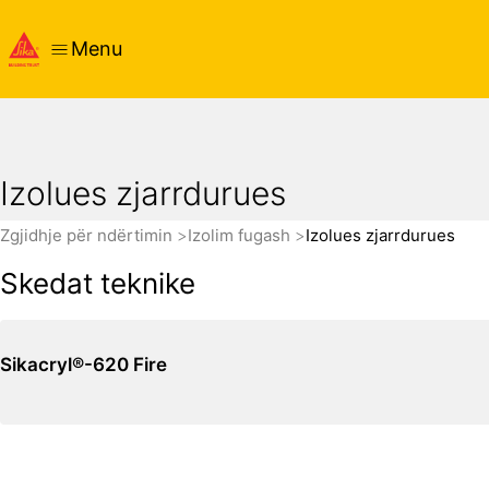
Menu
Izolues zjarrdurues
Zgjidhje për ndërtimin
Izolim fugash
Izolues zjarrdurues
Skedat teknike
Sikacryl®-620 Fire