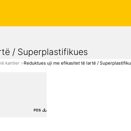
rtë / Superplastifikues
në kantier
Reduktues uji me efikasitet të lartë / Superplastifik
PDS