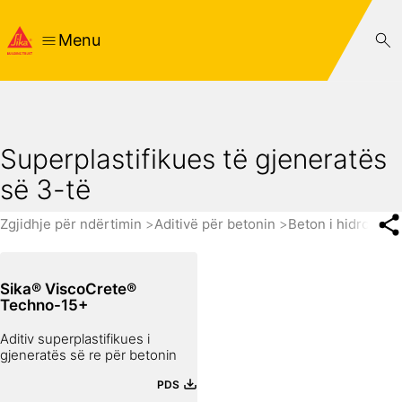
Menu
Superplastifikues të gjeneratës
së 3-të
Zgjidhje për ndërtimin
Aditivë për betonin
Beton i hidroizol
Sika® ViscoCrete®
Techno-15+
Aditiv superplastifikues i
gjeneratës së re për betonin
PDS