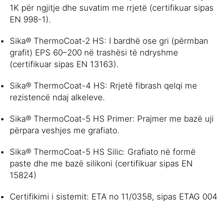
1K për ngjitje dhe suvatim me rrjetë (certifikuar sipas
EN 998-1).
Sika® ThermoCoat-2 HS: I bardhë ose gri (përmban
grafit) EPS 60–200 në trashësi të ndryshme
(certifikuar sipas EN 13163).
Sika® ThermoCoat-4 HS: Rrjetë fibrash qelqi me
rezistencë ndaj alkeleve.
Sika® ThermoCoat-5 HS Primer: Prajmer me bazë uji
përpara veshjes me grafiato.
Sika® ThermoCoat-5 HS Silic: Grafiato në formë
paste dhe me bazë silikoni (certifikuar sipas EN
15824)
Certifikimi i sistemit: ETA no 11/0358, sipas ETAG 004