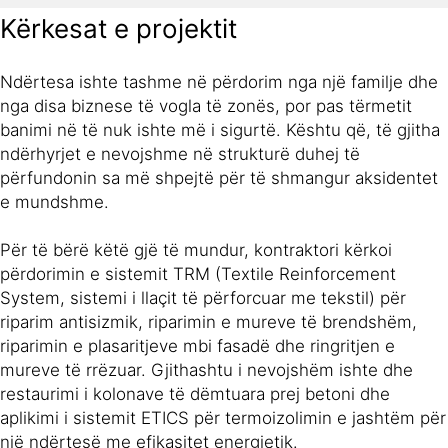
Kërkesat e projektit
Ndërtesa ishte tashme në përdorim nga një familje dhe
nga disa biznese të vogla të zonës, por pas tërmetit
banimi në të nuk ishte më i sigurtë. Kështu që, të gjitha
ndërhyrjet e nevojshme në strukturë duhej të
përfundonin sa më shpejtë për të shmangur aksidentet
e mundshme.
Për të bërë këtë gjë të mundur, kontraktori kërkoi
përdorimin e sistemit TRM (Textile Reinforcement
System, sistemi i llaçit të përforcuar me tekstil) për
riparim antisizmik, riparimin e mureve të brendshëm,
riparimin e plasaritjeve mbi fasadë dhe ringritjen e
mureve të rrëzuar. Gjithashtu i nevojshëm ishte dhe
restaurimi i kolonave të dëmtuara prej betoni dhe
aplikimi i sistemit ETICS për termoizolimin e jashtëm për
një ndërtesë me efikasitet energjetik.