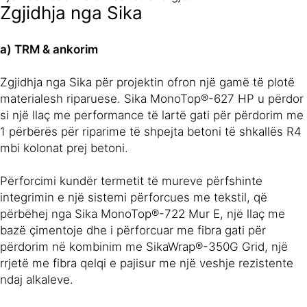
Zgjidhja nga Sika
a) TRM & ankorim
Zgjidhja nga Sika për projektin ofron një gamë të plotë
materialesh riparuese. Sika MonoTop®-627 HP u përdor
si një llaç me performance të lartë gati për përdorim me
1 përbërës për riparime të shpejta betoni të shkallës R4
mbi kolonat prej betoni.
Përforcimi kundër termetit të mureve përfshinte
integrimin e një sistemi përforcues me tekstil, që
përbëhej nga Sika MonoTop®-722 Mur E, një llaç me
bazë çimentoje dhe i përforcuar me fibra gati për
përdorim në kombinim me SikaWrap®-350G Grid, një
rrjetë me fibra qelqi e pajisur me një veshje rezistente
ndaj alkaleve.