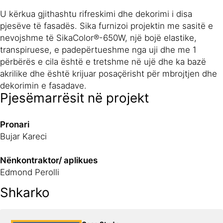
U kërkua gjithashtu rifreskimi dhe dekorimi i disa
pjesëve të fasadës. Sika furnizoi projektin me sasitë e
nevojshme të SikaColor®-650W, një bojë elastike,
transpiruese, e padepërtueshme nga uji dhe me 1
përbërës e cila është e tretshme në ujë dhe ka bazë
akrilike dhe është krijuar posaçërisht për mbrojtjen dhe
dekorimin e fasadave.
Pjesëmarrësit në projekt
Pronari
Bujar Kareci
Nënkontraktor/ aplikues
Edmond Perolli
Shkarko