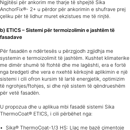
Ngjitësi për ankorim me tharje të shpejtë Sika
AnchorFix®- 2+ u përdor për ankorimin e shufrave prej
çeliku për të lidhur muret ekzistues me të rinjtë.
b) ETICS – Sistemi për termoizolimin e jashtëm të
fasadave
Për fasadën e ndërtesës u përzgjodh zgjidhja me
systemin e termoizolimit të jashtëm. Kushtet klimaterike
me dimër shumë të ftohtë dhe me lagështi, era e fortë
nga bredgeti dhe vera e nxehtë kërkojnë aplikimin e një
sistemi i cili ofron kursim të lartë energjetik, optimizim
të ngrohjes/ftohjes, si dhe një sistem të qëndrueshëm
për vetë fasadën.
U propozua dhe u aplikua mbi fasadë sistemi Sika
ThermoCoat® ETICS, i cili përbëhet nga:
Sika® ThermoCoat-1/3 HS: Llaç me bazë çimentoje