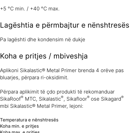
+5 °C min. / +40 °C max.
Lagështia e përmbajtur e nënshtresës
Pa lagështi dhe kondensim në dukje
Koha e pritjes / mbiveshja
Aplikoni Sikalastic® Metal Primer brenda 4 orëve pas
bluarjes, përpara ri-oksidimit.
Përpara aplikimit të çdo produkti të rekomanduar
®
®
®
®
SikaRoof
MTC, Sikalastic
, Sikafloor
ose Sikagard
mbi Sikalastic® Metal Primer, lejoni:
Temperatura e nënshtresës
Koha min. e pritjes
Koha max. e pritjes