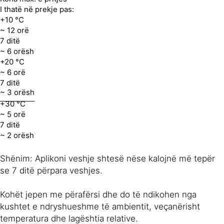
I thatë në prekje pas:
+10 °C
~ 12 orë
7 ditë
~ 6 orësh
+20 °C
~ 6 orë
7 ditë
~ 3 orësh
+30 °C
~ 5 orë
7 ditë
~ 2 orësh
Shënim: Aplikoni veshje shtesë nëse kalojnë më tepër
se 7 ditë përpara veshjes.
Kohët jepen me përafërsi dhe do të ndikohen nga
kushtet e ndryshueshme të ambientit, veçanërisht
temperatura dhe lagështia relative.