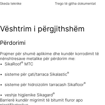
Skeda teknike
Trego të gjitha dokumentat
Vështrim i përgjithshëm
Përdorimi
Prajmer për shumë aplikime dhe kundër korrodimit të
nënshtresave metalike për përdorim me:
®
SikaRoof
MTC
®
sisteme për çati/tarraca Sikalastic
®
sisteme për hidroizolim tarracash Sikafloor
®
veshje higjienike Sikagard
Barrierë kundër migrimit të bitumit fluror apo
plastifikatorëve