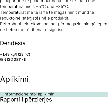
pahapur dhe të padëmtuar në kushte të thata dhe
temperatura midis +5°C dhe +35°C.
Temperaturat më të larta të magazinimit mund të
reduktojnë jetëgjatësinë e produktit.
Referohuni tek rekomandimet për magazinimin që jepen
në fletën me të dhënat e sigurisë.
Dendësia
~1.43 kg/l (23 °C)
(EN ISO 2811-1)
Aplikimi
Informacione mbi aplikimin
Raporti i përzierjes