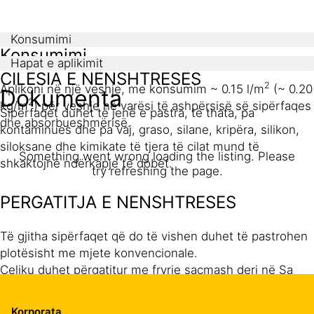
Konsumimi
Konsumimi
Hapat e aplikimit
CILËSIA E NËNSHTRESËS
2
Aplikoni në një veshje, me konsumim ~ 0.15 l/m
(~ 0.20
Dokumenta
2
kg/m
) për veshje në varësi të ashpërsisë së sipërfaqes
Sipërfaqet duhet të jenë e pastra, të thata, pa
dhe absorbueshmërisë.
kontaminues dhe pa vaj, graso, silane, kripëra, silikon,
siloksane dhe kimikate të tjera të cilat mund të
Something went wrong loading the listing. Please
shkaktojnë ndërkapje të dobët.
try refreshing the page.
PËRGATITJA E NËNSHTRESËS
Të gjitha sipërfaqet që do të vishen duhet të pastrohen
plotësisht me mjete konvencionale.
Çeliku duhet përgatitur me fryrje saçmash deri në Sa
21/2 ose SSPC 10 (metal pothuajse i bardhë). Kur nuk
lejohet fryrja, atëherë pranohet pastrimi dhe përgatitja e
Korporata