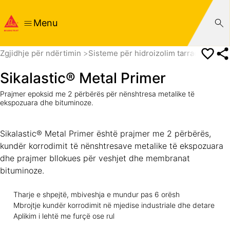
Menu
Zgjidhje për ndërtimin
Sisteme për hidroizolim tarrace/ çatie
Sikalastic® Metal Primer
Prajmer epoksid me 2 përbërës për nënshtresa metalike të
ekspozuara dhe bituminoze.
Sikalastic® Metal Primer është prajmer me 2 përbërës,
kundër korrodimit të nënshtresave metalike të ekspozuara
dhe prajmer bllokues për veshjet dhe membranat
bituminoze.
Tharje e shpejtë, mbiveshja e mundur pas 6 orësh
Mbrojtje kundër korrodimit në mjedise industriale dhe detare
Aplikim i lehtë me furçë ose rul