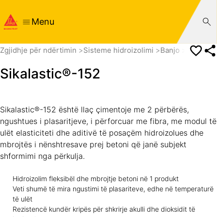
Menu
Zgjidhje për ndërtimin
Sisteme hidroizolimi
Banjo
Shtresa
Sikalastic®-152
Sikalastic®-152 është llaç çimentoje me 2 përbërës,
ngushtues i plasaritjeve, i përforcuar me fibra, me modul të
ulët elasticiteti dhe aditivë të posaçëm hidroizolues dhe
mbrojtës i nënshtresave prej betoni që janë subjekt
shformimi nga përkulja.
Hidroizolim fleksibël dhe mbrojtje betoni në 1 produkt
Veti shumë të mira ngustimi të plasariteve, edhe në temperaturë
të ulët
Rezistencë kundër kripës për shkrirje akulli dhe dioksidit të