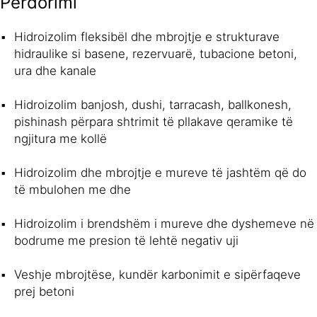
Përdorimi
Hidroizolim fleksibël dhe mbrojtje e strukturave
hidraulike si basene, rezervuarë, tubacione betoni,
ura dhe kanale
Hidroizolim banjosh, dushi, tarracash, ballkonesh,
pishinash përpara shtrimit të pllakave qeramike të
ngjitura me kollë
Hidroizolim dhe mbrojtje e mureve të jashtëm që do
të mbulohen me dhe
Hidroizolim i brendshëm i mureve dhe dyshemeve në
bodrume me presion të lehtë negativ uji
Veshje mbrojtëse, kundër karbonimit e sipërfaqeve
prej betoni