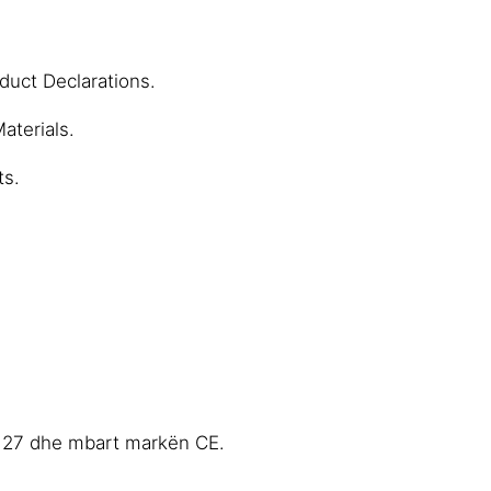
duct Declarations.
aterials.
ts.
4127 dhe mbart markën CE.