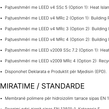
Pajtueshmëri me LEED v4 SSc 5 (Option 1): Heat Island
Pajtueshmëri me LEED v4 MRc 2 (Option 1): Building P
Pajtueshmëri me LEED v4 MRc 3 (Option 2): Building P
Pajtueshmëri me LEED v4 MRc 4 (Option 2): Building P
Pajtueshmëri me LEED v2009 SSc 7.2 (Option 1): Heat I
Pajtueshmëri me LEED v2009 MRc 4 (Option 2): Recy
Disponohet Deklarata e Produktit për Mjedisin (EPD).
MIRATIME / STANDARDE
Membranë polimere për hidroizolim tarrace sipas EN 
Reagimi ndaj zjarrit sipas EN 13501-1. Kategoria E.