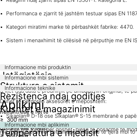
Performanca e zjarrit të jashtëm testuar sipas EN 118
Kategori miratimi marke të përbashkët fabrike: 4470.
Sistem i menaxhimit të cilësisë në përputhje me EN I
Informacione mbi produktin
Jetëgjatësia
Informacione mbi sistemin
Struktura e sistemit
Informacione teknike
5 vjet nga data e prodhimit në ambalazhin origjinal, të 
Rezistenca ndaj goditjes
Aplikimi
Duhet të përdoren aksesorët e mëposhtëm:
Kushtet e magazinimit
nënshtresë e fortë
Sikaplan® D-18 ose Sikaplan® S-15 membranë e papër
≥ 300 mm
Rulonat duhet të ruhen midis +5°C dhe +30°C në pozicion 
Informacione mbi aplikimin
nënshtresë e butë
Pjesë me formë për qoshet, pjesë të posaçme të modi
Temperatura e mjedisit
me rulona njëra mbi tjetrën apo materiale të tjera mbi to
≥ 600 mm