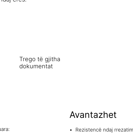
Trego të gjitha
dokumentat
Avantazhet
uara:
Rezistencë ndaj rrezati