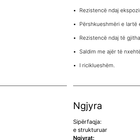
Rezistencë ndaj ekspozi
Përshkueshmëri e lartë e
Rezistencë ndaj të gjith
Saldim me ajër të nxehtë
I riciklueshëm.
Ngjyra
Sipërfaqja:
e strukturuar
Ngjyrat: