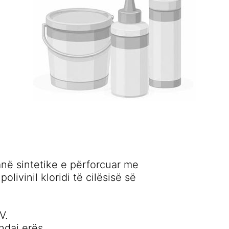
në sintetike e përforcuar me
livinil kloridi të cilësisë së
V.
ndaj erës.