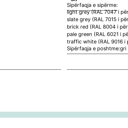
Sipërfaqja e sipërme:
light grey (RAL 7047 i pë
slate grey (RAL 7015 i pë
brick red (RAL 8004 i për
pale green (RAL 6021 i pë
traffic white (RAL 9016 i 
Sipërfaqja e poshtme:
gri