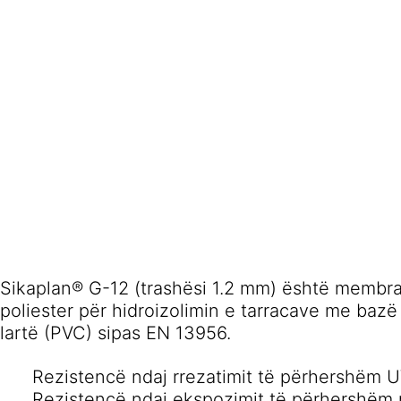
Sikaplan® G-12 (trashësi 1.2 mm) është membra
poliester për hidroizolimin e tarracave me bazë po
lartë (PVC) sipas EN 13956.
Rezistencë ndaj rrezatimit të përhershëm U
Rezistencë ndaj ekspozimit të përhershëm 