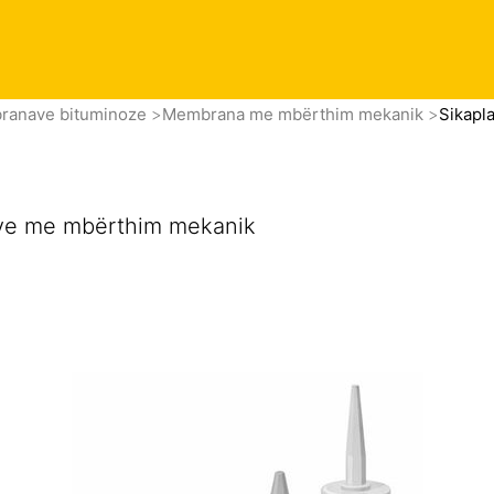
okumenta
branave bituminoze
Membrana me mbërthim mekanik
Sikapl
ave me mbërthim mekanik