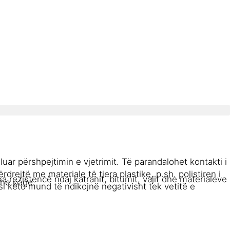
r përshpejtimin e vjetrimit. Të parandalohet kontakti i
rdrejtë me materiale të tjera plastike, p.sh. polistiren i
a rezistencë ndaj katranit, bitumit, vajit dhe materialeve
the page.
si këto mund të ndikojnë negativisht tek vetitë e