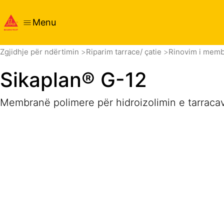
Menu
Vështrim i përgjithshëm
Detajet e produktit
Aplikimi
D
Zgjidhje për ndërtimin
Riparim tarrace/ çatie
Rinovim i mem
Sikaplan® G-12
Membranë polimere për hidroizolimin e tarrac