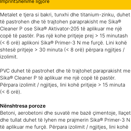
ngjitjes, lini kohë pritjeje > 15 minuta (< 6 orë).
Imprint
Shënime ligjore
Metalet e tjera si bakri, tunxhi dhe titanium-zinku, duhet
të pastrohen dhe të trajtohen paraprakisht me Sika®
Cleaner P ose Sika® Aktivator-205 të aplikuar me një
copë të pastër. Pas një kohe pritjeje prej > 15 minutash
(< 6 orë) aplikoni Sika® Primer-3 N me furçë. Lini kohë
shtesë pritjeje > 30 minuta (< 8 orë) përpara ngjitjes /
izolimit.
PVC duhet të pastrohet dhe të trajtohet paraprakisht me
Sika® Cleaner P të aplikuar me një copë të pastër.
Përpara izolimit / ngjitjes, lini kohë pritjeje > 15 minuta
(< 6 orë).
Nënshtresa poroze
Betoni, aerobetoni dhe suvatë me bazë çimentoje, llaçet
dhe tullat duhet të lyhen me prajmerin Sika® Primer-3 N
të aplikuar me furçë. Përpara izolimit / ngjitjes, lini kohë