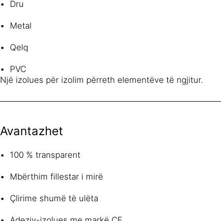
Dru
Metal
Qelq
PVC
Një izolues për izolim përreth elementëve të ngjitur.
Avantazhet
100 % transparent
Mbërthim fillestar i mirë
Çlirime shumë të ulëta
Adeziv-izolues me markë CE