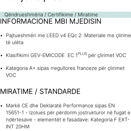
Qëndrueshmëria / Certifikime / Miratime
INFORMACIONE MBI MJEDISIN
Pajtueshmëri me LEED v4 EQc 2: Materiale me çlirime
të ulëta
PLUS
Klasifikimi GEV-EMICODE EC 1
për çlirimet VOC
Kategoria A+ sipas rregullores franceze për çlirimet
VOC
MIRATIME / STANDARDE
Markë CE dhe Deklaratë Performance sipas EN
15651-1 - Izolues për përdorim jostrukturor në fugat e
ndërtesave - elementët e fasadave: Kategoria F EXT-
INT 20HM