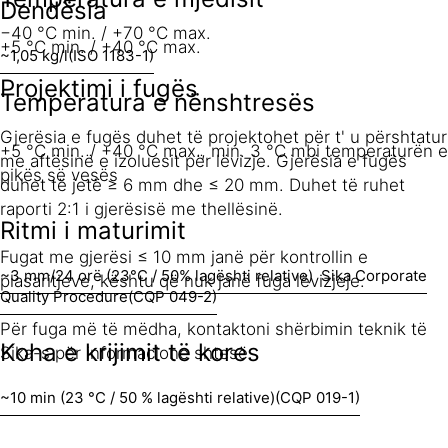
Dendësia
−40 °C min. / +70 °C max.
+5 °C min. / +40 °C max.
~1,05 kg/l
(ISO 1183-1)
Projektimi i fugës
Temperatura e nënshtresës
Gjerësia e fugës duhet të projektohet për t' u përshtatur
+5 °C min. / +40 °C max., min. 3 °C mbi temperaturën e
me aftësinë e izoluesit për lëvizje. Gjerësia e fugës
pikës së vesës
duhet të jetë ≥ 6 mm dhe ≤ 20 mm. Duhet të ruhet
raporti 2:1 i gjerësisë me thellësinë.
Ritmi i maturimit
Fugat me gjerësi ≤ 10 mm janë për kontrollin e
~3 mm/24 orë (23°C / 50% lagështi relative)
Sika Corporate
plasaritjeve, kështu që nuk janë fuga lëvizjeje.
Quality Procedure(CQP 049-2)
Për fuga më të mëdha, kontaktoni shërbimin teknik të
Koha e krijimit të kores
Sika-s për informacione shtesë.
~10 min (23 °C / 50 % lagështi relative)
(CQP 019-1)