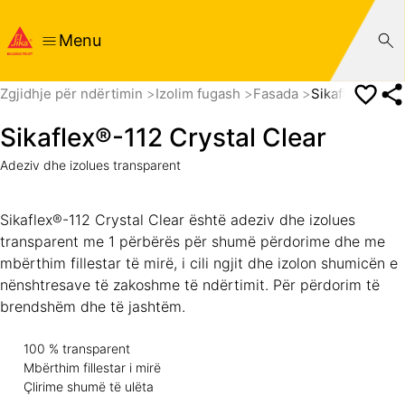
Menu
Zgjidhje për ndërtimin
Izolim fugash
Fasada
Sikaflex®-112 
Sikaflex®-112 Crystal Clear
Adeziv dhe izolues transparent
Sikaflex®-112 Crystal Clear është adeziv dhe izolues
transparent me 1 përbërës për shumë përdorime dhe me
mbërthim fillestar të mirë, i cili ngjit dhe izolon shumicën e
nënshtresave të zakoshme të ndërtimit. Për përdorim të
brendshëm dhe të jashtëm.
100 % transparent
Mbërthim fillestar i mirë
Çlirime shumë të ulëta