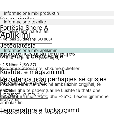
Informacione mbi produktin
Baza kimike
Informacione teknike
Fortësia Shore A
Polimere terminale silani
Aplikimi
~48 (pas 28 ditësh)
(ISO 868)
Jetëgjatësia
Informacione mbi aplikimin
Rezistenca ndaj tërheqjes
Material mbështetjeje
12 muaj nga data e prodhimit
2
~2,5 N/mm
(ISO 37)
Përdorni kordona prej shkume polietileni.
Kushtet e magazinimit
Rezistenca ndaj përhapjes së grisjes
Rrjedha e varjes
Produkti duhet të ruhet në ambalazhin origjinal, të
pahapur dhe të padëmtuar në kushte të thata dhe
~4,0 N/mm
0 mm (profil 20 mm, 23°C)
temperatura midis +5°C dhe +25°C. Lexoni gjithmonë
(ISO 34)
(ISO 7390)
ambalazhin.
Temperatura e funksionimit
Temperatura e mjedisit