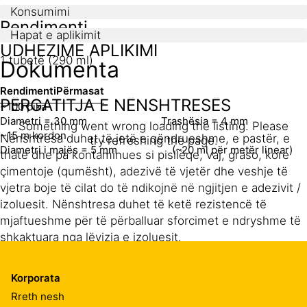
Konsumimi
Rendimenti
Hapat e aplikimit
UDHËZIME APLIKIMI
1 tubetë (290 ml)
Dokumenta
Rendimenti
Përmasat
PËRGATITJA E NËNSHTRESËS
~100 pika
Diametri = 30 mm Trashësia = 4 mm
Something went wrong loading the listing. Please
~15 m kordon
Nënshtresa duhet të jetë e qëndrueshme, e pastër, e
try refreshing the page.
Diametri i majës = 5 mm (~20 ml për metër linear)
thatë dhe pa kontaminues si pisllëqe, vaj, graso, kore
çimentoje (qumësht), adezivë të vjetër dhe veshje të
vjetra boje të cilat do të ndikojnë në ngjitjen e adezivit /
izoluesit. Nënshtresa duhet të ketë rezistencë të
mjaftueshme për të përballuar sforcimet e ndryshme të
shkaktuara nga lëvizja e izoluesit.
Mund të përdoren teknika si fërkimi me furçë teli,
Korporata
smerilizim, kruarje ose mjete të tjera të përshtatshme
Rreth nesh
mekanike.