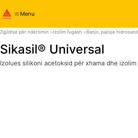
Menu
Vështrim i përgjithshëm
Detajet e produktit
Aplikimi
D
Zgjidhje për ndërtimin
Izolim fugash
Banjo, pajisje hidrosan
Sikasil® Universal
Izolues silikoni acetoksid për xhama dhe izolim