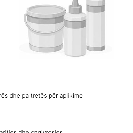
rës dhe pa tretës për aplikime
aritjes dhe çngjyrosjes