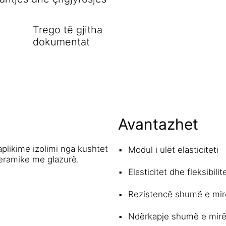
Trego të gjitha
dokumentat
Avantazhet
aplikime izolimi nga kushtet
Modul i ulët elasticiteti
 qeramike me glazurë.
Elasticitet dhe fleksibilite
Rezistencë shumë e mirë 
Ndërkapje shumë e mirë