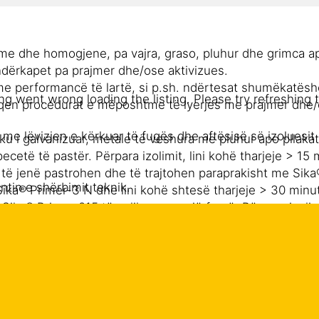
me dhe homogjene, pa vajra, graso, pluhur dhe grimca apo
ndërkapet pa prajmer dhe/ose aktivizues.
 me performancë të lartë, si p.sh. ndërtesat shumëkatësh
g went wrong loading the listing. Please try refreshing 
qen procedurat e mëposhtme të lyerjes me prajmer dhe/os
r me lëvizjen e kërkuar të fugës dhe aftësisë së izoluesi
liku i galvanizuar, metale të veshura me pluhur apo pllak
cetë të pastër. Përpara izolimit, lini kohë tharjeje > 15 
et të jenë pastrohen dhe të trajtohen paraprakisht me Sik
tin e shërbimit teknik.
Sika® Primer-3 N dhe lini kohë shtesë tharjeje > 30 minut
ika® Primer-215 të aplikuar me një furçë. Përpara izolimit
kimit.
endësojnë pastrimin e duhur të nënshtresës dhe as nuk 
toni me departamentin tonë të shërbimit teknik.