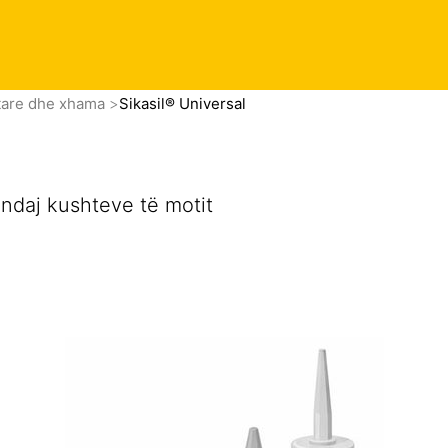
okumenta
itare dhe xhama
Sikasil® Universal
 ndaj kushteve të motit