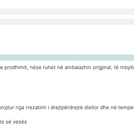
a e prodhimit, nëse ruhet në ambalazhin origjinal, të mb
brojtur nga rrezatimi i drejtpërdrejtë diellor dhe në tem
ës së vesës