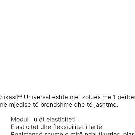
Sikasil® Universal është një izolues me 1 përbë
në mjedise të brendshme dhe të jashtme.
Modul i ulët elasticiteti
Elasticitet dhe fleksibilitet i lartë
Rezistencë shumë e mirë ndaj tkurrjes, plas