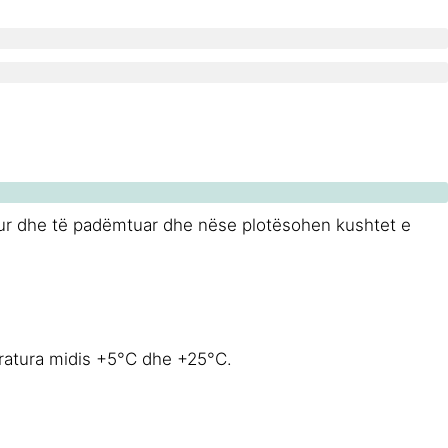
yllur dhe të padëmtuar dhe nëse plotësohen kushtet e
peratura midis +5°C dhe +25°C.