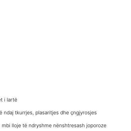
t i lartë
ndaj tkurrjes, plasaritjes dhe çngjyrosjes
 mbi lloje të ndryshme nënshtresash joporoze