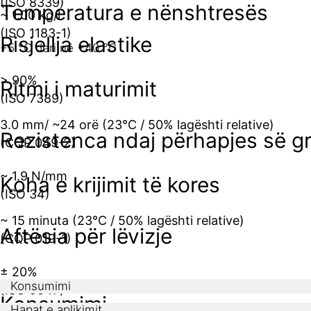
(ISO 8339)
Temperatura e nënshtresës
~ 1.00 kg/l
(ISO 1183-1)
Risjellja elastike
+5 °C deri në +40 °C
> 90%
Ritmi i maturimit
(ISO 7389)
3.0 mm/ ~24 orë (23°C / 50% lagështi relative)
Rezistenca ndaj përhapjes së gr
(CQP 049-2)
~ 1.9 N/mm
Koha e krijimit të kores
(ISO 34)
~ 15 minuta (23°C / 50% lagështi relative)
Aftësia për lëvizje
(CQP 019-1)
± 20%
Konsumimi
(ISO 9047)
Konsumimi
Hapat e aplikimit