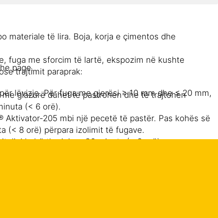
 materiale të lira. Boja, korja e çimentos dhe
e, fuga me sforcim të lartë, ekspozim në kushte
the page.
e trajtimit paraprak:
t për lëvizje. Për fuga me gjerësi ≥ 10 mm dhe ≤ 20 mm,
at me glazurë duhet të pastrohen dhe të trajtohen
minuta (< 6 orë).
a® Aktivator-205 mbi një pecetë të pastër. Pas kohës së
a (< 8 orë) përpara izolimit të fugave.
, lini kohë tharjeje > 30 minuta (< 8 orë).
përmirësojnë ndjeshëm rezistencën e sipërfaqes.