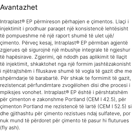
Avantazhet
Intraplast® EP përmireson përhapjen e çimentos. Llaçi i
injektimit i prodhuar paraqet një konsistencë lehtësisht
të pompueshme në një raport shumë të ulet ujë/
çimento. Përveç kesaj, Intraplast® EP përmban agjentë
zgjerues që sigurojnë një mbushje integrale të ngjeshur
të hapësirave. Zgjerimi, që ndodh pas aplikimit të llaçit
të injektimit, shkaktohet nga një formim jashtëzakonisht
i njëtrajtshëm i flluskave shumë të vogla të gazit dhe me
shpërndarje të barabartë. Për shkak te formimit të gazit,
rezistencat përfundimtare zvogëlohen disi dhe procesi i
mpiksjes vonohet. Intraplast® EP është i përshtatshëm
për çimenton e zakonshme Portland (CEM I 42.5), për
çimenton Portland me rezistencë të lartë (CEM I 52.5) si
dhe gjithashtu për çimento rezistues ndaj sulfateve, por
nuk mund të përdoret për çimento të pasur hi fluturues
(fly ash).