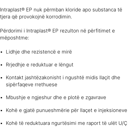
Intraplast® EP nuk përmban kloride apo substanca të
tjera që provokojnë korrodimin.
Përdorimi i Intraplast® EP rezulton në përfitimet e
mëposhtme:
Lidhje dhe rezistencë e mirë
Rrjedhje e reduktuar e lëngut
Kontakt jashtëzakonisht i ngushtë midis llaçit dhe
sipërfaqeve rrethuese
Mbushje e ngjeshur dhe e plotë e zgavrave
Kohë e gjatë punueshmërie për llaçet e injeksioneve
Kohë të reduktuara ngurtësimi me raport të ulët U/Ç