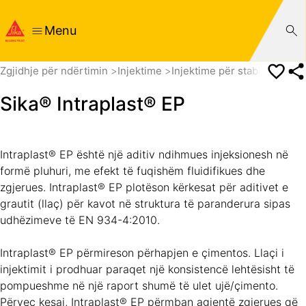
Menu
Zgjidhje për ndërtimin
Injektime
Injektime për stabilizimin 
Sika® Intraplast® EP
Intraplast® EP është një aditiv ndihmues injeksionesh në
formë pluhuri, me efekt të fuqishëm fluidifikues dhe
zgjerues. Intraplast® EP plotëson kërkesat për aditivet e
grautit (llaç) për kavot në struktura të paranderura sipas
udhëzimeve të EN 934-4:2010.
Intraplast® EP përmireson përhapjen e çimentos. Llaçi i
injektimit i prodhuar paraqet një konsistencë lehtësisht të
pompueshme në një raport shumë të ulet ujë/çimento.
Përveç kesaj, Intraplast® EP përmban agjentë zgjerues që