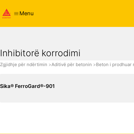
Menu
Inhibitorë korrodimi
Zgjidhje për ndërtimin
Aditivë për betonin
Beton i prodhuar 
Sika® FerroGard®-901