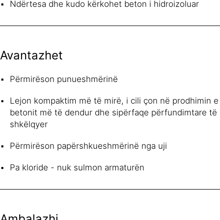
Ndërtesa dhe kudo kërkohet beton i hidroizoluar
Avantazhet
Përmirëson punueshmërinë
Lejon kompaktim më të mirë, i cili çon në prodhimin e
betonit më të dendur dhe sipërfaqe përfundimtare të
shkëlqyer
Përmirëson papërshkueshmërinë nga uji
Pa kloride - nuk sulmon armaturën
Ambalazhi