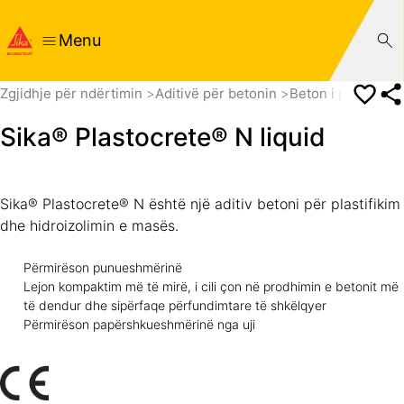
Menu
Zgjidhje për ndërtimin
Aditivë për betonin
Beton i parafabri
Sika® Plastocrete® N liquid
Sika® Plastocrete® N është një aditiv betoni për plastifikim
dhe hidroizolimin e masës.
Përmirëson punueshmërinë
Lejon kompaktim më të mirë, i cili çon në prodhimin e betonit më
të dendur dhe sipërfaqe përfundimtare të shkëlqyer
Përmirëson papërshkueshmërinë nga uji