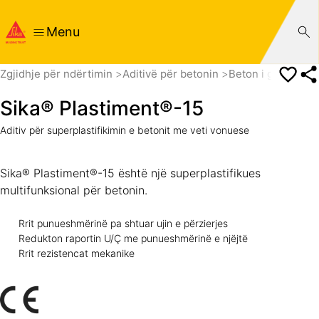
Menu
Zgjidhje për ndërtimin
Aditivë për betonin
Beton i gatshëm
Sika® Plastiment®-15
Aditiv për superplastifikimin e betonit me veti vonuese
Sika® Plastiment®-15 është një superplastifikues
multifunksional për betonin.
Rrit punueshmërinë pa shtuar ujin e përzierjes
Redukton raportin U/Ç me punueshmërinë e njëjtë
Rrit rezistencat mekanike