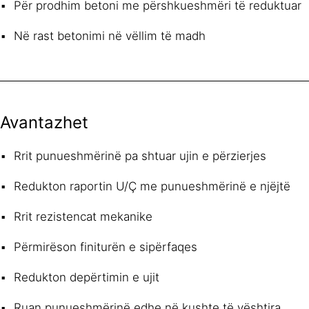
Për prodhim betoni me përshkueshmëri të reduktuar
Në rast betonimi në vëllim të madh
Avantazhet
Rrit punueshmërinë pa shtuar ujin e përzierjes
Redukton raportin U/Ç me punueshmërinë e njëjtë
Rrit rezistencat mekanike
Përmirëson finiturën e sipërfaqes
Redukton depërtimin e ujit
Ruan punueshmërinë edhe në kushte të vështira