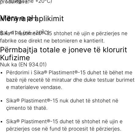
~ 1.19 kg/l (në +20
C)
produkteve.
Vlera e pH
Mënyra e aplikimit
0
8.4 -11.4 (në +20
C)
Sika® Plastiment®-15 shtohet në ujin e përzierjes ne
fabrike ose direkt ne betonieren e kantierit.
Përmbajtja totale e joneve të klorurit
Kufizime
Nuk ka (EN 934.01)
Përdorimi i Sika® Plastiment®-15 duhet të bëhet me
bazë një recetë të miratuar dhe duke testuar burimet
e materialeve vendase.
Sika® Plastiment®-15 nuk duhet të shtohet në
çimento të thatë.
Sika® Plastiment®-15 duhet të shtohet në ujin e
përzierjes ose në fund të procesit të përzierjes.