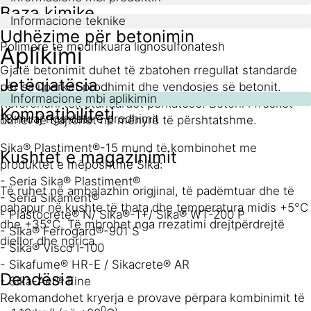
Baza kimike
Informacione teknike
Udhëzime për betonimin
Polimere të modifikuara lignosulfonatesh
Aplikimi
Gjatë betonimit duhet të zbatohen rregullat standarde
Jetëgjatësia
për sa i përket prodhimit dhe vendosjes së betonit.
Informacione mbi aplikimin
Referohuni tek standardet përkatëse. Betoni i freskët
Kompatibiliteti
18 muaj nga data e prodhimit
duhet të trajtohet në mënyrë të përshtatshme.
Sika® Plastiment®-15 mund të kombinohet me
Kushtet e magazinimit
produktet e mëposhtme Sika:
- Seria Sika® Plastiment®
Të ruhet në ambalazhin origjinal, të padëmtuar dhe të
- Seria Sikament®
pahapur në kushte të thata dhe temperatura midis +5°C
- Plastocrete® N/ Sika®-1+/ Sika® WT-200 P
dhe +35°C. Të mbrohet nga rrezatimi drejtpërdrejtë
- Sika® Ferrogard®-901 S
diellor dhe ngrica.
- Sika® Visco I-100
- Sikafume® HR-E / Sikacrete® AR
Dendësia
- Sika-Aer® Fine
Rekomandohet kryerja e provave përpara kombinimit të
0