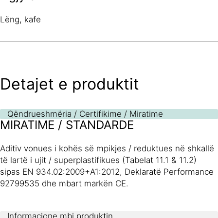
Lëng, kafe
Detajet e produktit
Qëndrueshmëria / Certifikime / Miratime
MIRATIME / STANDARDE
Aditiv vonues i kohës së mpikjes / reduktues në shkallë
të lartë i ujit / superplastifikues (Tabelat 11.1 & 11.2)
sipas ΕΝ 934.02:2009+A1:2012, Deklaratë Performance
92799535 dhe mbart markën CE.
Informacione mbi produktin