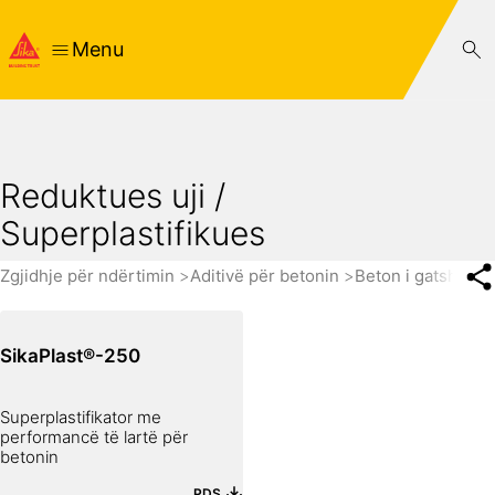
Menu
Reduktues uji /
Superplastifikues
Zgjidhje për ndërtimin
Aditivë për betonin
Beton i gatshëm
SikaPlast®-250
Superplastifikator me
performancë të lartë për
betonin
PDS