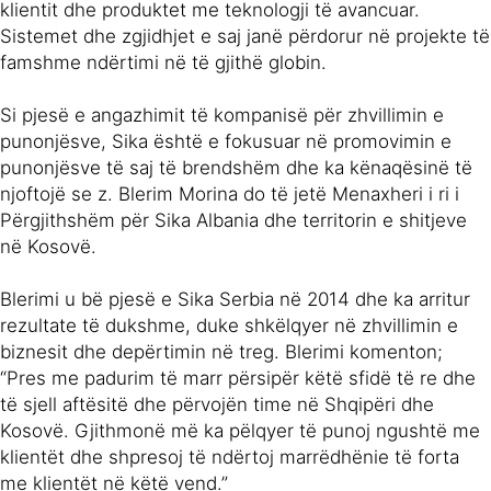
klientit dhe produktet me teknologji të avancuar.
Sistemet dhe zgjidhjet e saj janë përdorur në projekte të
famshme ndërtimi në të gjithë globin.
Si pjesë e angazhimit të kompanisë për zhvillimin e
punonjësve, Sika është e fokusuar në promovimin e
punonjësve të saj të brendshëm dhe ka kënaqësinë të
njoftojë se z. Blerim Morina do të jetë Menaxheri i ri i
Përgjithshëm për Sika Albania dhe territorin e shitjeve
në Kosovë.
Blerimi u bë pjesë e Sika Serbia në 2014 dhe ka arritur
rezultate të dukshme, duke shkëlqyer në zhvillimin e
biznesit dhe depërtimin në treg. Blerimi komenton;
“Pres me padurim të marr përsipër këtë sfidë të re dhe
të sjell aftësitë dhe përvojën time në Shqipëri dhe
Kosovë. Gjithmonë më ka pëlqyer të punoj ngushtë me
klientët dhe shpresoj të ndërtoj marrëdhënie të forta
me klientët në këtë vend.”