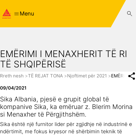
Menu
EMËRIMI I MENAXHERIT TË RI
TË SHQIPËRISË
Rreth nesh
TË REJAT TONA
Njoftimet për 2021
EMËRIMI I 
09/04/2021
Sika Albania, pjesë e grupit global të
kompanive Sika, ka emëruar z. Blerim Morina
si Menaxher të Përgjithshëm.
Sika është një furnitor lider për zgjidhje në industrinë e
ndërtimit, me fokus kryesor në shërbimin teknik të