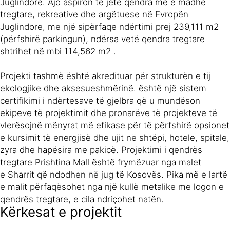
Juglindore. Ajo aspiron të jetë qendra më e madhe
tregtare, rekreative dhe argëtuese në Evropën
Juglindore, me një sipërfaqe ndërtimi prej 239,111 m2
(përfshirë parkingun), ndërsa vetë qendra tregtare
shtrihet në mbi 114,562 m2 .
Projekti tashmë është akredituar për strukturën e tij
ekologjike dhe aksesueshmërinë. është një sistem
certifikimi i ndërtesave të gjelbra që u mundëson
ekipeve të projektimit dhe pronarëve të projekteve të
vlerësojnë mënyrat më efikase për të përfshirë opsionet
e kursimit të energjisë dhe ujit në shtëpi, hotele, spitale,
zyra dhe hapësira me pakicë. Projektimi i qendrës
tregtare Prishtina Mall është frymëzuar nga malet
e Sharrit që ndodhen në jug të Kosovës. Pika më e lartë
e malit përfaqësohet nga një kullë metalike me logon e
qendrës tregtare, e cila ndriçohet natën.
Kërkesat e projektit