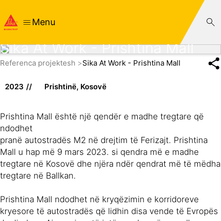
Menu
Sika At Work - Prishtina Mall
Referenca projektesh
Sika At Work - Prishtina Mall
2023
Prishtinë, Kosovë
Prishtina Mall është një qendër e madhe tregtare që
ndodhet
pranë autostradës M2 në drejtim të Ferizajt. Prishtina
Mall u hap më 9 mars 2023. si qendra më e madhe
tregtare në Kosovë dhe njëra ndër qendrat më të mëdha
tregtare në Ballkan.
Prishtina Mall ndodhet në kryqëzimin e korridoreve
kryesore të autostradës që lidhin disa vende të Evropës