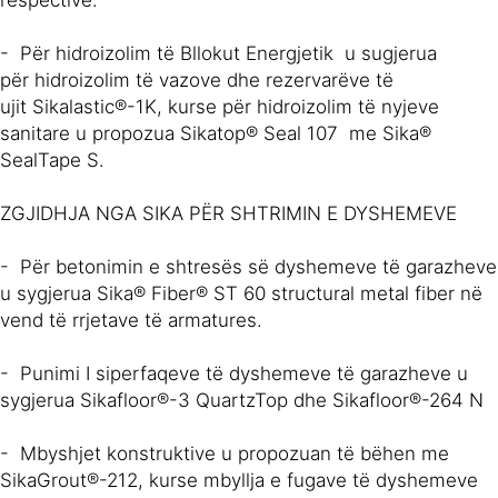
- Për hidroizolim të Bllokut Energjetik u sugjerua
për hidroizolim të vazove dhe rezervarëve të
ujit Sikalastic®-1K, kurse për hidroizolim të nyjeve
sanitare u propozua Sikatop® Seal 107 me Sika®
SealTape S.
ZGJIDHJA NGA SIKA PËR SHTRIMIN E DYSHEMEVE
- Për betonimin e shtresës së dyshemeve të garazheve
u sygjerua Sika® Fiber® ST 60 structural metal fiber në
vend të rrjetave të armatures.
- Punimi I siperfaqeve të dyshemeve të garazheve u
sygjerua Sikafloor®-3 QuartzTop dhe Sikafloor®-264 N
- Mbyshjet konstruktive u propozuan të bëhen me
SikaGrout®-212, kurse mbyllja e fugave të dyshemeve