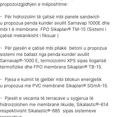
propozoizgjidhjen e mëposhtme:
- Për hidroizolim të çatisë mbi panele sandwich
u propozua penda kunder avullit Sarnavap 1000E dhe
mbi t ë membrane FPO Sikaplan® TM-15 (Sistemi i
çatisë mekanikisht i fiksuar )
- Për pjesën e çatisë mbi pllakë betoni u propozua
sistemi me ballast nga penda kunder avullit
Sarnavap®-1000 E, termoizolimi XPS sipas llogarisë
termofizike dhe FPO membrana Sikaplan® TB-15.
- Pjesa e kulmit të gjelbër mbi bllokun energjetik
u propozua me PVC membranë Sikaplan® SGmA-15.
- Pjesët e vecanta të terracave u sygjerua të
hidroizolohen me membranë likuide, Sikalastic®-614
respektivisht Sikalastic®-685 sipas sistemeve
respective.