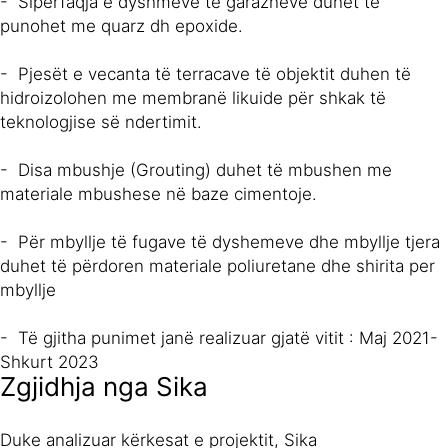
- Siperfaqja e dyshmeve te garazheve duhet të
punohet me quarz dh epoxide.
- Pjesët e vecanta të terracave të objektit duhen të
hidroizolohen me membranë likuide për shkak të
teknologjise së ndertimit.
- Disa mbushje (Grouting) duhet të mbushen me
materiale mbushese në baze cimentoje.
- Për mbyllje të fugave të dyshemeve dhe mbyllje tjera
duhet të përdoren materiale poliuretane dhe shirita per
mbyllje
- Të gjitha punimet janë realizuar gjatë vitit : Maj 2021-
Shkurt 2023
Zgjidhja nga Sika
Duke analizuar kërkesat e projektit, Sika