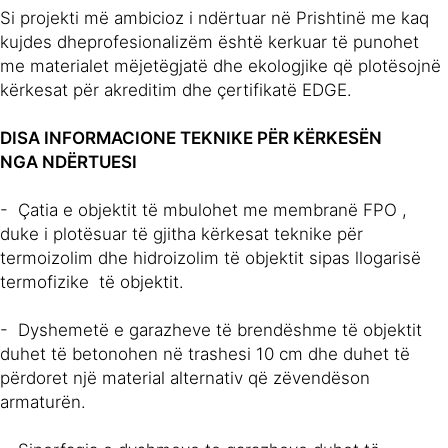
Si projekti më ambicioz i ndërtuar në Prishtinë me kaq
kujdes dheprofesionalizëm është kerkuar të punohet
me materialet mëjetëgjatë dhe ekologjike që plotësojnë
kërkesat për akreditim dhe çertifikatë EDGE.
DISA INFORMACIONE TEKNIKE PËR KËRKESËN
NGA NDËRTUESI
- Çatia e objektit të mbulohet me membranë FPO ,
duke i plotësuar të gjitha kërkesat teknike për
termoizolim dhe hidroizolim të objektit sipas llogarisë
termofizike të objektit.
- Dyshemetë e garazheve të brendëshme të objektit
duhet të betonohen në trashesi 10 cm dhe duhet të
përdoret një material alternativ që zëvendëson
armaturën.