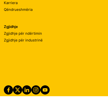
Karriera
Qëndrueshmëria
Zgjidhje
Zgjidhje për ndërtimin
Zgjidhje për industrinë