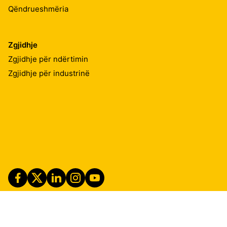
Qëndrueshmëria
Zgjidhje
Zgjidhje për ndërtimin
Zgjidhje për industrinë
Imprint
Shënime ligjore