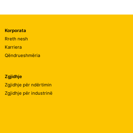
Korporata
Rreth nesh
Karriera
Qëndrueshmëria
Zgjidhje
Zgjidhje për ndërtimin
Zgjidhje për industrinë