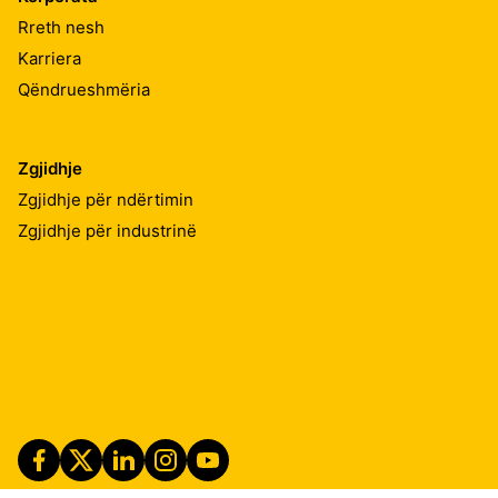
Rreth nesh
Karriera
Qëndrueshmëria
Zgjidhje
Zgjidhje për ndërtimin
Zgjidhje për industrinë