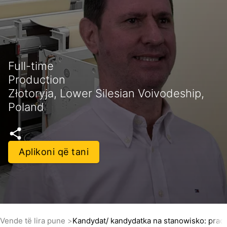
Full-time
Production
Złotoryja, Lower Silesian Voivodeship,
Poland
Aplikoni që tani
Vende të lira pune
Kandydat/ kandydatka na stanowisko: prac