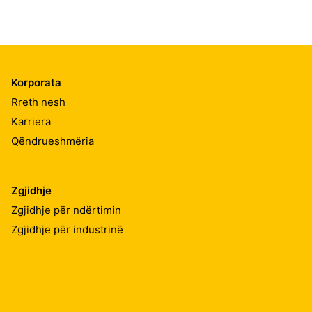
Korporata
Rreth nesh
Karriera
Qëndrueshmëria
Zgjidhje
Zgjidhje për ndërtimin
Zgjidhje për industrinë