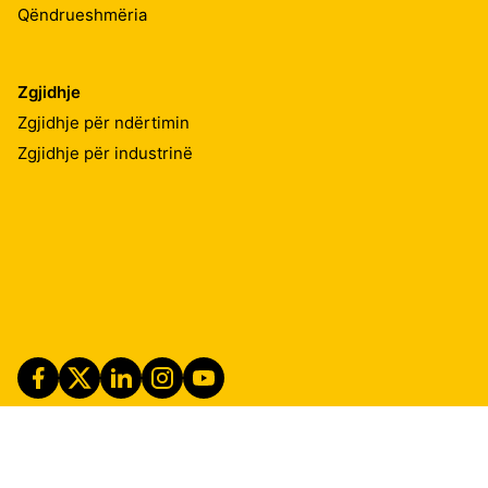
Qëndrueshmëria
Zgjidhje
Zgjidhje për ndërtimin
Zgjidhje për industrinë
Imprint
Shënime ligjore