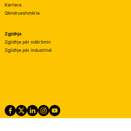
Karriera
Qëndrueshmëria
Zgjidhje
Zgjidhje për ndërtimin
Zgjidhje për industrinë