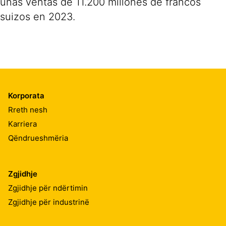
unas ventas de 11.200 millones de francos
suizos en 2023.
Korporata
Rreth nesh
Karriera
Qëndrueshmëria
Zgjidhje
Zgjidhje për ndërtimin
Zgjidhje për industrinë