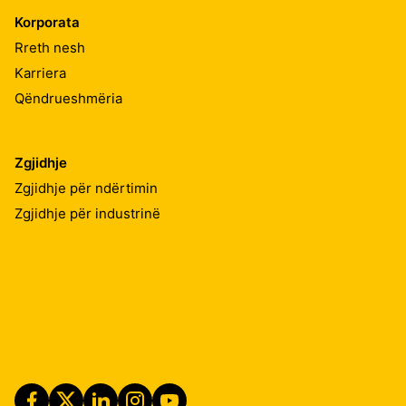
Korporata
Rreth nesh
Karriera
Qëndrueshmëria
Zgjidhje
Zgjidhje për ndërtimin
Zgjidhje për industrinë