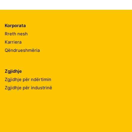
Korporata
Rreth nesh
Karriera
Qëndrueshmëria
Zgjidhje
Zgjidhje për ndërtimin
Zgjidhje për industrinë