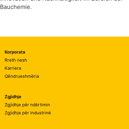
Bauchemie.
Korporata
Rreth nesh
Karriera
Qëndrueshmëria
Zgjidhje
Zgjidhje për ndërtimin
Zgjidhje për industrinë