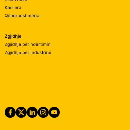
Karriera
Qëndrueshmëria
Zgjidhje
Zgjidhje për ndërtimin
Zgjidhje për industrinë