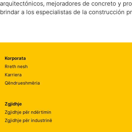
arquitectónicos, mejoradores de concreto y prod
brindar a los especialistas de la construcción 
Korporata
Rreth nesh
Karriera
Qëndrueshmëria
Zgjidhje
Zgjidhje për ndërtimin
Zgjidhje për industrinë