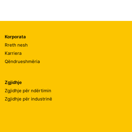
Korporata
Rreth nesh
Karriera
Qëndrueshmëria
Zgjidhje
Zgjidhje për ndërtimin
Zgjidhje për industrinë